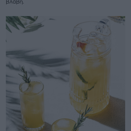
βλάβη.