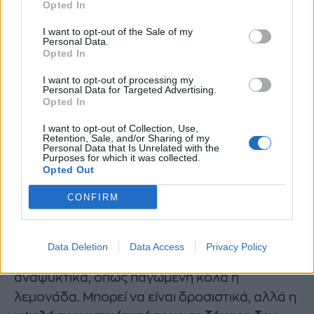
Opted In
Τα φρούτα και τα λαχανικά με υψηλή
I want to opt-out of the Sale of my
Personal Data.
περιεκτικότητα σε νερό, όπως τα πεπόνια, τα
Opted In
πορτοκάλια ή τα αγγούρια είναι στις safe
I want to opt-out of processing my
επιλογές.
Personal Data for Targeted Advertising.
Opted In
Οι χυμοί και τα αναψυκτικά
I want to opt-out of Collection, Use,
Retention, Sale, and/or Sharing of my
μπορούν να βλάψουν τον οργανισμό
Personal Data that Is Unrelated with the
Purposes for which it was collected.
όταν κάνει ζέστη
Opted Out
CONFIRM
Το καλοκαίρι δεν είναι μόνο σημαντικό πόσο
πίνεις αλλά και
τι πίνεις.
Data Deletion
Data Access
Privacy Policy
Πολλοί άνθρωποι πίνουν από συνήθεια
αναψυκτικά, όπως παγωμένη κόλα ή
λεμονάδα. Μπορεί να είναι δροσιστικά, αλλά η