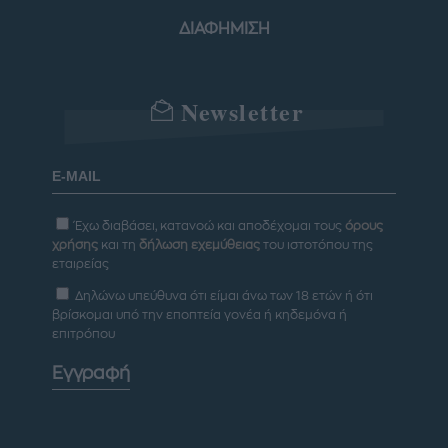
ΔΙΑΦΗΜΙΣΗ
Newsletter
Έχω διαβάσει, κατανοώ και αποδέχομαι τους
όρους
χρήσης
και τη
δήλωση εχεμύθειας
του ιστοτόπου της
εταιρείας
Δηλώνω υπεύθυνα ότι είμαι άνω των 18 ετών ή ότι
βρίσκομαι υπό την εποπτεία γονέα ή κηδεμόνα ή
επιτρόπου
Εγγραφή