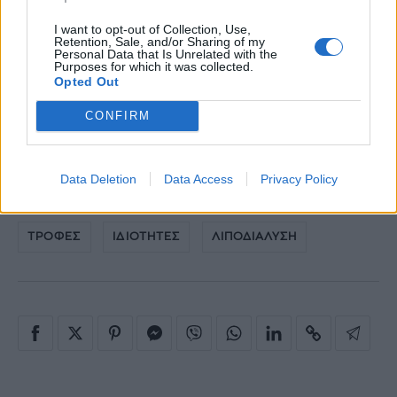
αποτρέπουν τον οργανισμό μας από το να
I want to opt-out of Collection, Use,
απορροφήσει μεγάλες ποσότητες λίπους.
Retention, Sale, and/or Sharing of my
Personal Data that Is Unrelated with the
Purposes for which it was collected.
Διαβάστε ακόμα:
Opted Out
Δίαιτα Dash: Η υγιεινή δίαιτα που υπόσχεται
CONFIRM
θαύματα μέσα σε λίγες εβδομάδες
15 απλές διατροφικές συμβουλές που θα
Data Deletion
Data Access
Privacy Policy
αλλάξουν τη ζωή σου!
ΤΡΟΦΕΣ
ΙΔΙΟΤΗΤΕΣ
ΛΙΠΟΔΙΑΛΥΣΗ