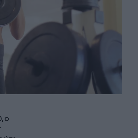
)
, ο
ν