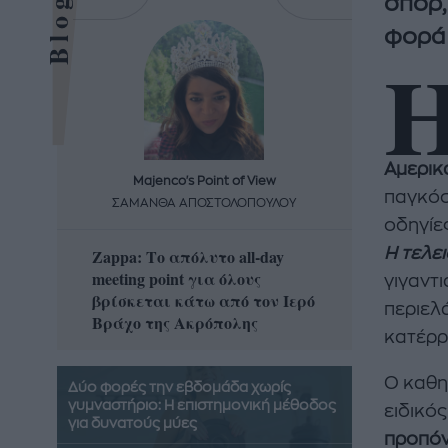
σπορ,
φορά 
Αμερικ
Majenco's Point of View
Maj
παγκόσ
ΣΑΜΑΝΘΑ ΑΠΟΣΤΟΛΟΠΟΥΛΟΥ
ΣΑΜΑ
οδηγίε
Η τελει
Zappa: Το απόλυτο all-day
Η απόλ
meeting point για όλους
δροσερ
γιγαντ
βρίσκεται κάτω από τον Ιερό
καρπούζ
περιελ
Βράχο της Ακρόπολης
που θα 
κατέρρ
Ο καθη
Δύο φορές την εβδομάδα χωρίς
γυμναστήριο: Η επιστημονική μέθοδος
ειδικό
για δυνατούς μύες
προπόν