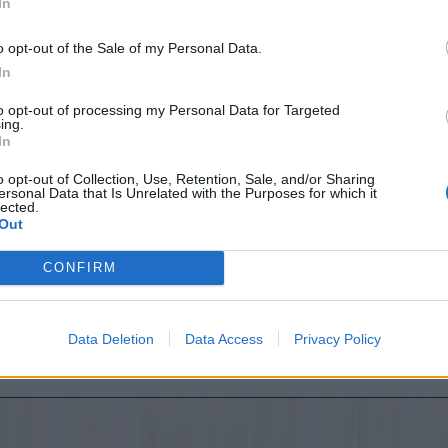
In
κνύονται πλήρως αποτελεσματικά. Τέλος, η
ευελιξί
κνύεται σε καθοριστικό παράγοντα, αφού η καλύτε
o opt-out of the Sale of my Personal Data.
 είναι αυτή που μπορεί κανείς να τηρήσει, με την α
In
α υποχωρεί μπροστά στις προσωπικές προτιμήσεις.
to opt-out of processing my Personal Data for Targeted
ing.
In
ο σημαντικό κέρδος για την υγεία επιτυγχάν
o opt-out of Collection, Use, Retention, Sale, and/or Sharing
ersonal Data that Is Unrelated with the Purposes for which it
περνάς από το απόλυτο μηδέν στο να κάνεις
lected.
Out
ήποτε είδος άσκησης. Η τακτικότητα είναι π
ίσιμη από την τεχνική τελειότητα».
CONFIRM
rt Phillips, Καθηγητής Φυσιολογίας της Άσκηση
ργανωτής της έρευνας.
Data Deletion
Data Access
Privacy Policy