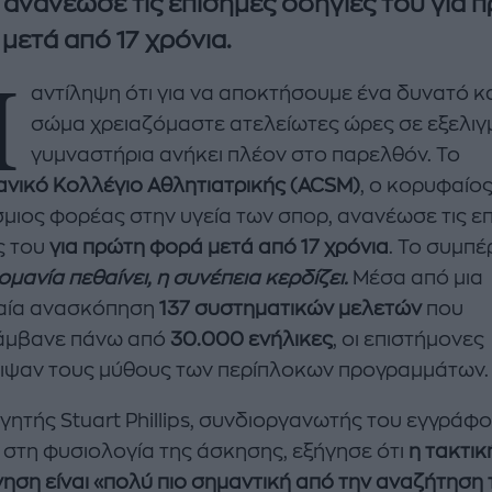
 ανανέωσε τις επίσημες οδηγίες του
για 
μετά από 17 χρόνια.
Η
αντίληψη ότι για να αποκτήσουμε ένα δυνατό κα
σώμα χρειαζόμαστε ατελείωτες ώρες σε εξελιγ
γυμναστήρια ανήκει πλέον στο παρελθόν. Το
ανικό Κολλέγιο Αθλητιατρικής (ACSM)
, ο κορυφαίο
enco's Point of View
A STORY BY KORI
μιος φορέας στην υγεία των σπορ, ανανέωσε τις ε
ΝΘΑ ΑΠΟΣΤΟΛΟΠΟΥΛΟΥ
ΔΑΦΝΗ ΚΑΡΑΒΟΚΥΡΗ
ς του
για πρώτη φορά μετά από 17 χρόνια
. Το συμπ
ομανία πεθαίνει, η συνέπεια κερδίζει.
Μέσα από μια
υτη καλοκαιρινή
Nτίνα Νικολάου: «Όταν
ή σαλάτα με
έπαθα την πρώτη κρίση
ιαία ανασκόπηση
137 συστηματικών μελετών
που
ι, φέτα και φράουλες
πανικού νόμιζα πως θα
άμβανε πάνω από
30.000 ενήλικες
, οι επιστήμονες
λατρέψετε
πεθάνω»
ιψαν τους μύθους των περίπλοκων προγραμμάτων.
γητής Stuart Phillips, συνδιοργανωτής του εγγράφο
ς στη φυσιολογία της άσκησης, εξήγησε ότι
η τακτικ
ηση είναι «πολύ πιο σημαντική από την αναζήτηση 