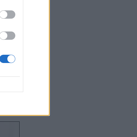
α
ρη
υστηρή
εται
ολύ
ς &