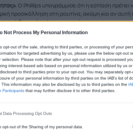
τητας»
. Ο Phillips υπογράμμισε ότι η εστίαση πρέπει ν
αρκή προσκόλληση στη ρουτίνα, ακόμη και αν αυτή 
αυστηρά δομημένη ή προχωρημένη.
o Not Process My Personal Information
ερπάτημα ούτε ποδήλατο: Η άσκηση που προστατεύ
to opt-out of the sale, sharing to third parties, or processing of your per
formation for targeted advertising by us, please use the below opt-out s
r selection. Please note that after your opt-out request is processed y
κλειδιά των νέων οδηγιών
eing interest-based ads based on personal information utilized by us or
disclosed to third parties prior to your opt-out. You may separately opt-
αυτή προσέγγιση βασίζεται σε τρεις κεντρικούς πυ
losure of your personal information by third parties on the IAB’s list of
. This information may also be disclosed by us to third parties on the
IA
ατρέπουν όσα ξέραμε. Πρώτον, η
συχνότητα
Participants
that may further disclose it to other third parties.
τρώνεται πλέον στη στόχευση όλων των βασικών μ
 τουλάχιστον δύο φορές την εβδομάδα. Δεύτερον,
ασιμότητα
γίνεται προτεραιότητα, καθώς οι ακριβές
l Data Processing Opt Outs
μές δεν είναι απαραίτητες· το βάρος του σώματος,
στιχα αντίστασης και οι προπονήσεις στο σπίτι
o opt-out of the Sharing of my personal data.