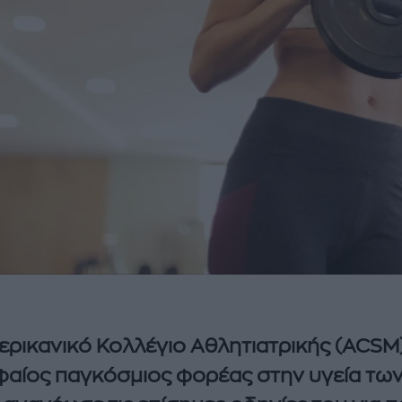
ερικανικό Κολλέγιο Αθλητιατρικής (ACSM
αίος παγκόσμιος φορέας στην υγεία τω