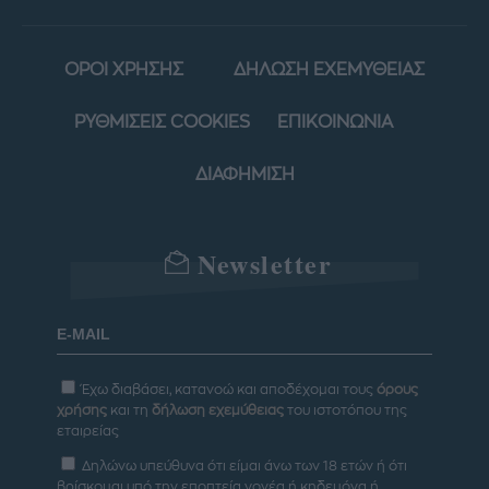
ΟΡΟΙ ΧΡΗΣΗΣ
ΔΗΛΩΣΗ ΕΧΕΜΥΘΕΙΑΣ
ΡΥΘΜΙΣΕΙΣ COOKIES
ΕΠΙΚΟΙΝΩΝΙΑ
ΔΙΑΦΗΜΙΣΗ
Newsletter
Έχω διαβάσει, κατανοώ και αποδέχομαι τους
όρους
χρήσης
και τη
δήλωση εχεμύθειας
του ιστοτόπου της
εταιρείας
Δηλώνω υπεύθυνα ότι είμαι άνω των 18 ετών ή ότι
βρίσκομαι υπό την εποπτεία γονέα ή κηδεμόνα ή