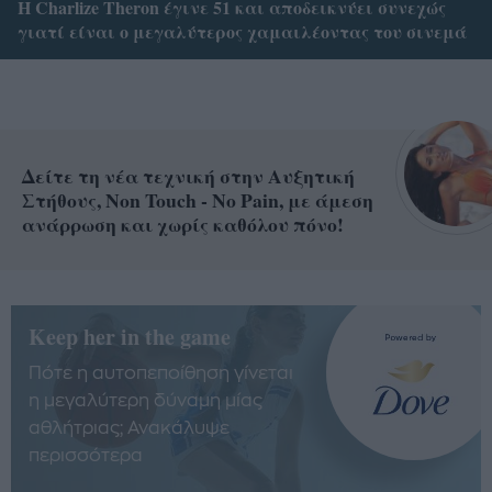
Η Charlize Theron έγινε 51 και αποδεικνύει συνεχώς
γιατί είναι ο μεγαλύτερος χαμαιλέοντας του σινεμά
Δείτε τη νέα τεχνική στην Αυξητική
Στήθους, Non Touch - No Pain, με άμεση
ανάρρωση και χωρίς καθόλου πόνο!
Keep her in the game
Πότε η αυτοπεποίθηση γίνεται
η μεγαλύτερη δύναμη μίας
αθλήτριας; Ανακάλυψε
περισσότερα