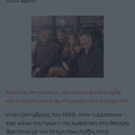
στον Alpha.
Βασίλης Μπισμπίκης- Δέσποινα Βανδή: Ήρθε
και η πρώτη κοινή φωτογραφία στο Instagram
Ήταν Οκτώβριος του 1999, όταν η Δέσποινα
είχε κάνει την πρώτη της εμφάνιση στο θέατρο
Βρετάνια με τον Ντέμη Νικολαΐδη, στην