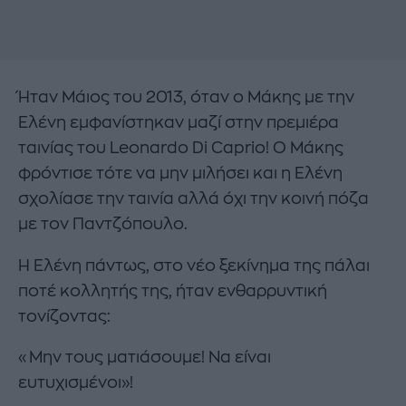
Ήταν Μάιος του 2013, όταν ο Μάκης με την
Ελένη εμφανίστηκαν μαζί στην πρεμιέρα
ταινίας του Leonardo Di Caprio! Ο Μάκης
φρόντισε τότε να μην μιλήσει και η Ελένη
σχολίασε την ταινία αλλά όχι την κοινή πόζα
με τον Παντζόπουλο.
H Eλένη πάντως, στο νέο ξεκίνημα της πάλαι
ποτέ κολλητής της, ήταν ενθαρρυντική
τονίζοντας:
«Μην τους ματιάσουμε! Να είναι
ευτυχισμένοι»!