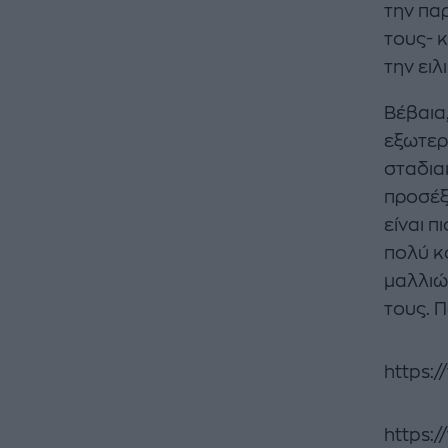
την πα
τους- 
την ειλ
Βέβαια
εξωτερι
σταδια
προσέξ
είναι π
πολύ κ
μαλλιώ
τους. Π
https:
https: