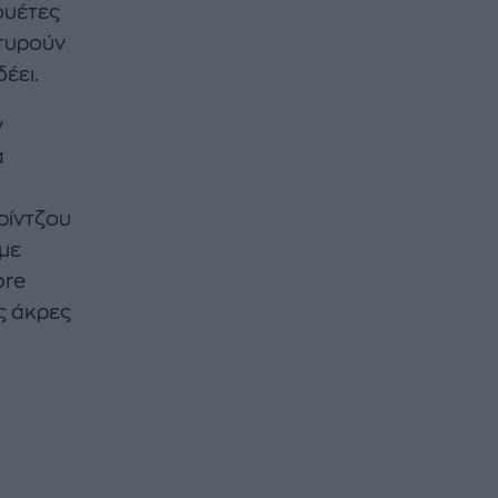
ουέτες
ρτυρούν
έει.
ν
α
ρίντζου
 με
bre
ς άκρες