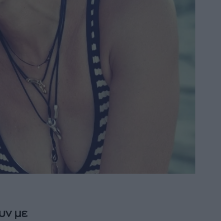
υν με