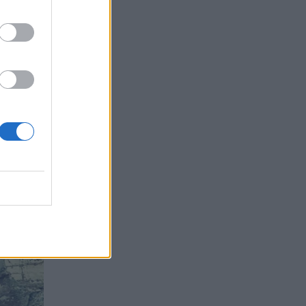
ης
"
ηση
τό το