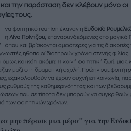
 και την παράσταση δεν κλέβουν μόνο οι
γίες τους.
Έ
να φοιτητικό reunion έκαναν η
Ευδοκία Ρουμελι
η
Λίνα Πρίντζου
, επανασυνδεόμενες στο μαγικό 
όπου και βρίσκονται αμφότερες για τις διακοπές 
γνωστές ηθοποιοί διατηρούν χρόνια στενής φιλίας, 
 όμως και κάτι ακόμη: Η κοινή φοιτητική ζωή, μιας 
enco's Point of View
A STORY BY KORI
ζαν μαζί στη δραματική σχολή. Πρώην συμφοιτήτρι
ΝΘΑ ΑΠΟΣΤΟΛΟΠΟΥΛΟΥ
ΔΑΦΝΗ ΚΑΡΑΒΟΚΥΡΗ
λες, εξακολουθούν να έχουν συχνή επικοινωνία, πα
υς ρυθμούς της καθημερινότητας και των βεβαρυ
υτη καλοκαιρινή
Nτίνα Νικολάου: «Όταν
ώσεων που σε τίποτα δεν μπορούν να συγκριθούν 
ή σαλάτα με
έπαθα την πρώτη κρίση
ι, φέτα και φράουλες
πανικού νόμιζα πως θα
ιά των φοιτητικών χρόνων.
λατρέψετε
πεθάνω»
να μην πέρασε μια μέρα" για την Ευδοκ
ελιώτη