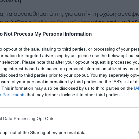
α, τα συναισθήματά της για αυτήν τη σχέση συνόψι
όνο λέξεις η
Ευδοκία Ρουμελιώτη
μέσα από μια λεζ
ογαριασμό της στο Instagram. Συγκεκριμένα, ανέβα
o Not Process My Personal Information
τους φωτογραφία από παραλία του Πηλίου και έγρα
πέρασε μια μέρα». Πράγματι, οι δύο γυναίκες δείχνο
to opt-out of the sale, sharing to third parties, or processing of your per
formation for targeted advertising by us, please use the below opt-out s
ς, ξεκούραστες και ξέγνοιαστες από ποτέ, ηλιοκα
r selection. Please note that after your opt-out request is processed y
φόντο τα βράχια.
eing interest-based ads based on personal information utilized by us or
disclosed to third parties prior to your opt-out. You may separately opt-
κία Ρουμελιώτη γιόρτασε τα γενέθλιά της με πάρτι
losure of your personal information by third parties on the IAB’s list of
. This information may also be disclosed by us to third parties on the
IA
η από τη Μαρία Καβογιάννη
Participants
that may further disclose it to other third parties.
//www.instagram.com/p/CvflYvgItTE/
l Data Processing Opt Outs
τους φωτογραφία από την παραλία και μάλιστα ολό
 και η Λίνα Πρίντζου, δίνοντάς μας την ευκαιρία ν
o opt-out of the Sharing of my personal data.