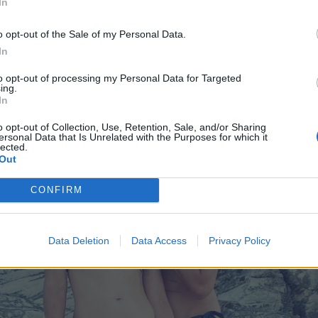
ουμε τις άψογες αναλογίες τους. "Απο τα χρόνια τ
In
… ξανά κ πάλι μαζί!! Ευδοκάκι μου ... εκκίνηση Πηλιο
o opt-out of the Sale of my Personal Data.
 χαρακτηριστικά μεταδίδοντάς μας τη γλυκιά αίσθ
In
γίας που τους προκάλεσε αυτή η συνάντηση σε αυ
to opt-out of processing my Personal Data for Targeted
ing.
In
o opt-out of Collection, Use, Retention, Sale, and/or Sharing
ersonal Data that Is Unrelated with the Purposes for which it
lected.
Out
CONFIRM
Data Deletion
Data Access
Privacy Policy