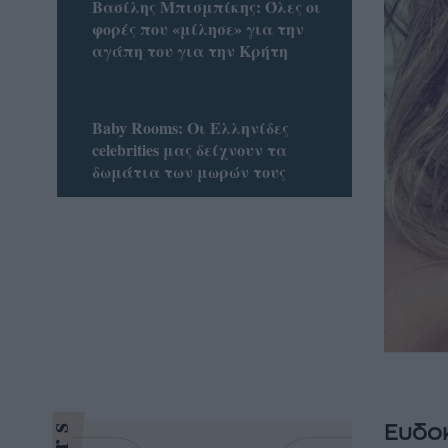
Βασίλης Μπισμπίκης: Όλες οι
φορές που «μίλησε» για την
αγάπη του για την Κρήτη
Baby Rooms: Οι Ελληνίδες
celebrities μας δείχνουν τα
δωμάτια των μωρών τους
Ευδοκ