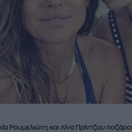
ία Ρουμελιώτη και Λίνα Πρίντζου ποζάρο