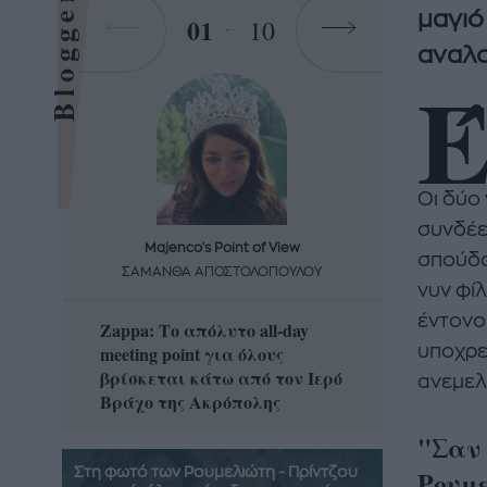
Bloggers
μαγιό
01
10
αναλο
Οι δύο 
συνδέει
Majenco's Point of View
Maj
σπούδα
ΣΑΜΑΝΘΑ ΑΠΟΣΤΟΛΟΠΟΥΛΟΥ
ΣΑΜΑ
νυν φί
έντονο
Zappa: Το απόλυτο all-day
Η απόλ
meeting point για όλους
υποχρε
δροσερ
βρίσκεται κάτω από τον Ιερό
καρπούζ
ανεμελ
Βράχο της Ακρόπολης
που θα 
"Σαν 
Στη φωτό των Ρουμελιώτη - Πρίντζου
Ρουμ