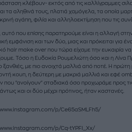
ράσταση κλέβουν- εκτός από τις καλλίγραμμες σιλ
και τα αληθινά τους, πλατιά χαμόγελα, τα οποία μα
ικρινή αγάπη, φιλία και αλληλοεκτίμηση που τις συνδ
, αυτό που επίσης παρατηρούμε είναι η αλλαγή στη
κή εμφάνιση και των δύο, μιας και πρόκειται για έν
κό hair make over που τώρα είχαμε την ευκαιρία να
ουμε. Τόσο η Ευδοκία Ρουμελιώτη όσο και η Λίνα Π
ιο ξανθιές, με πιο ανοιχτά μαλλιά από ποτέ. Η πρώτη
οντή κουπ, η δεύτερη με μακριά μαλλιά και εφέ om
ν που "ανοίγουν" σταδιακά όσο προχωράμε προς τι
άντως και οι δύο μέχρι πρότινος, ήταν καστανές.
//www.instagram.com/p/Ce65aSMLFh5/
//www.instagram.com/p/Cq-tYPFI_Xx/