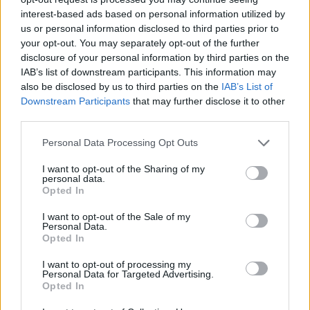
interest-based ads based on personal information utilized by
us or personal information disclosed to third parties prior to
your opt-out. You may separately opt-out of the further
disclosure of your personal information by third parties on the
IAB’s list of downstream participants. This information may
also be disclosed by us to third parties on the
IAB’s List of
Downstream Participants
that may further disclose it to other
third parties.
«Και για λίγο γαλήνεψε και άσε τη ζωή να σε
Personal Data Processing Opt Outs
προσπεράσει. Δες τη από μακριά και δοκίμασε
I want to opt-out of the Sharing of my
όποια ταχύτητα σε ελκύει για να τη φτάσεις,
personal data.
Opted In
όταν, και αν το αποφασίσεις.
Καλή μας χρονιά»
έγραψε η κόρη της Υρώς
I want to opt-out of the Sale of my
Personal Data.
Μανέ.
Opted In
I want to opt-out of processing my
Personal Data for Targeted Advertising.
Opted In