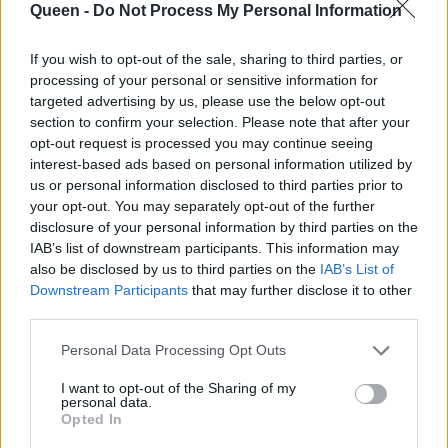
Queen -
Do Not Process My Personal Information
If you wish to opt-out of the sale, sharing to third parties, or
processing of your personal or sensitive information for
targeted advertising by us, please use the below opt-out
section to confirm your selection. Please note that after your
opt-out request is processed you may continue seeing
Τι λέει η νομική ομάδα του
interest-based ads based on personal information utilized by
πρίγκιπα Andrew
us or personal information disclosed to third parties prior to
your opt-out. You may separately opt-out of the further
disclosure of your personal information by third parties on the
Το έγγραφο ήρθε τώρα στη δημοσιότητα
IAB’s list of downstream participants. This information may
καθώς πιστεύεται ότι θα βοηθήσει στην
also be disclosed by us to third parties on the
IAB’s List of
Downstream Participants
that may further disclose it to other
υπόθεση του πρίγκιπα Andrew. Η δική του
third parties.
νομική ομάδα ισχυρίζεται ότι εκείνος δεν είχε
Personal Data Processing Opt Outs
γνώση της ύπαρξης του εγγράφου.
«Οι
αβάσιμοι ισχυρισμοί της Giuffre εναντίον του
I want to opt-out of the Sharing of my
personal data.
πρίγκιπα Andrew πρέπει να απορριφθούν σε
Opted In
αυτό το στάδιο. (Το έγγραφο) δεν αναφέρει