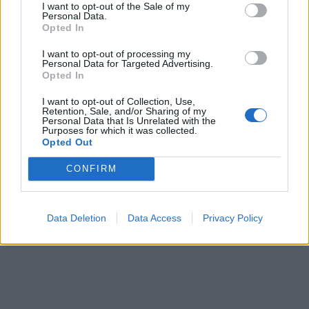
I want to opt-out of the Sale of my
τον πρίγκιπα Andrew. Δεν ήξερε καν για αυτό»
,
Personal Data.
Opted In
είπαν χαρακτηριστικά.
I want to opt-out of processing my
Personal Data for Targeted Advertising.
Opted In
I want to opt-out of Collection, Use,
Retention, Sale, and/or Sharing of my
Personal Data that Is Unrelated with the
Purposes for which it was collected.
Opted Out
CONFIRM
Data Deletion
Data Access
Privacy Policy