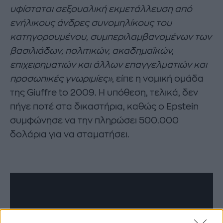
υφίσταται σεξουαλική εκμετάλλευση από
ενήλικους άνδρες συνομηλίκους του
κατηγορουμένου, συμπεριλαμβανομένων των
βασιλιάδων, πολιτικών, ακαδημαϊκών,
επιχειρηματιών και άλλων επαγγελματιών και
προσωπικές γνωριμίες»
, είπε η νομική ομάδα
της Giuffre to 2009. Η υπόθεση, τελικά, δεν
πήγε ποτέ στα δικαστήρια, καθώς ο Epstein
συμφώνησε να την πληρώσει 500.000
δολάρια για να σταματήσει.