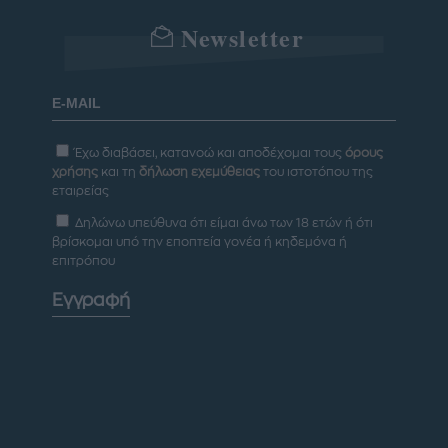
Newsletter
Έχω διαβάσει, κατανοώ και αποδέχομαι τους
όρους
χρήσης
και τη
δήλωση εχεμύθειας
του ιστοτόπου της
εταιρείας
Δηλώνω υπεύθυνα ότι είμαι άνω των 18 ετών ή ότι
βρίσκομαι υπό την εποπτεία γονέα ή κηδεμόνα ή
επιτρόπου
Εγγραφή