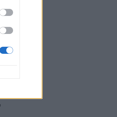
ουν
ηθούν
ή»
α
πο
υ