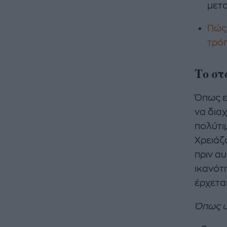
μετα
Πώς 
τρόπ
Το στ
Όπως ε
να δια
πολύτιμ
Χρειάζ
πριν α
ικανότ
έρχεται
Όπως υ