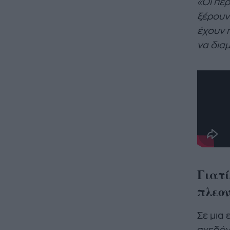
«Οι πε
ξέρουν
έχουν 
να δια
Γιατί
πλεο
Σε μια