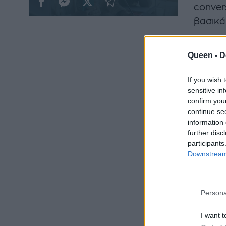
conver
βασικά
https:
Queen -
D
utm_s
If you wish 
sensitive in
Σήμερ
confirm you
continue se
Οι ετα
information 
further disc
απαραί
participants
Downstream 
Είναι ε
μεταβο
στιγμή
Persona
Σύμφωνα
I want t
εταιρε