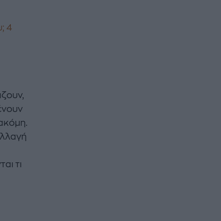
; 4
άζουν,
ένουν
 ακόμη.
αλλαγή
αι τι