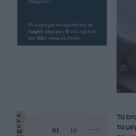
εταιρείες
Τι καριέρα ονειρεύονται οι
έφηβοι σήμερα; Η νέα έρευνα
του BBC αποκαλύπτει
Bloggers
Τα br
τα με
01
10