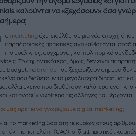
αθορίζουν την αγορά εργασίας και γιατί ο
nnials καλούνται να «ξεχάσουν» όσα γνώρ
 σήμερα;
Τ
ο
marketing
έχει εισέλθει σε μια νέα εποχή, όπου 
παραδοσιακές πρακτικές αντικαθίστανται σταδι
πιο ευέλικτες, σύγχρονες και πολιτισμικά συνδε
enco's Point of View
A STORY BY KORI
ίσεις. Το σημαντικότερο, όμως, δεν είναι απαραίτη
ΝΘΑ ΑΠΟΣΤΟΛΟΠΟΥΛΟΥ
ΔΑΦΝΗ ΚΑΡΑΒΟΚΥΡΗ
ου budget. Τα
brands
που ξεχωρίζουν σήμερα δεν ε
υτη καλοκαιρινή
Nτίνα Νικολάου: «Όταν
εκείνα που διαθέτουν τα μεγαλύτερα διαφημιστικά
ή σαλάτα με
έπαθα την πρώτη κρίση
ια, αλλά εκείνα που διαθέτουν καλύτερο ένστικτο γ
ι, φέτα και φράουλες
πανικού νόμιζα πως θα
και κατανοούν νωρίτερα τις αλλαγές που έρχονται.
λατρέψετε
πεθάνω»
λοι μας πρέπει να γνωρίζουμε digital marketing;
όνια, το marketing βασίστηκε κυρίως στους αριθμού
 απόκτησης πελάτη (CAC), οι διαφημιστικές καμπάν