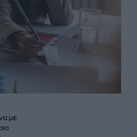
να με
ρια