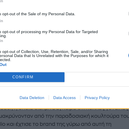
In
τερα διαφημιστικά κονδύλια. Κερδίζουν επειδή έχ
o opt-out of the Sale of my Personal Data.
ρη οπτική, ισχυρή στρατηγική και το θάρρος να κιν
In
ετικά.
to opt-out of processing my Personal Data for Targeted
ing.
κτηριστικά παραδείγματα είναι:
In
o opt-out of Collection, Use, Retention, Sale, and/or Sharing
ersonal Data that Is Unrelated with the Purposes for which it
vid Protein, η οποία χρησιμοποίησε μια «προκλητικ
lected.
άνια με έναν μπακαλιάρο αξίας 55 δολαρίων για ν
Out
θήσει τις μπάρες πρωτεΐνης της.
CONFIRM
aza, που εισήλθε σε μια αγορά όπου κυριαρχούσαν
σσοί όπως η Bertolli, επανασχεδιάζοντας τον τρό
Data Deletion
Data Access
Privacy Policy
κευασίας και χρήσης του ελαιολάδου.
dder, η οποία διέκρινε έγκαιρα ότι πολλές γυναίκες
μακρύνονταν από την παραδοσιακή κουλτούρα το
io και έχτισε το brand της γύρω από αυτή τη