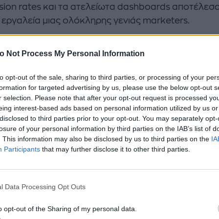
sion rates και τα ατελείωτα dashboards αποτέλεσ
 εργαλεία μιας ολόκληρης γενιάς marketers.
//www.instagram.com/p/DZS_C3qEdF0/?
o Not Process My Personal Information
ource=ig_embed&utm_campaign=loading
to opt-out of the sale, sharing to third parties, or processing of your per
formation for targeted advertising by us, please use the below opt-out s
α, όμως, φαίνεται πως κάτι αλλάζει.
r selection. Please note that after your opt-out request is processed y
eing interest-based ads based on personal information utilized by us or
ιρείες που καταφέρνουν να ξεχωρίσουν δεν είναι
disclosed to third parties prior to your opt-out. You may separately opt-
losure of your personal information by third parties on the IAB’s list of
τητα εκείνες που ξοδεύουν τα περισσότερα χρήματ
. This information may also be disclosed by us to third parties on the
IA
Participants
that may further disclose it to other third parties.
κείνες που αντιλαμβάνονται πρώτες μια νέα τάση, μ
λή στη συμπεριφορά των καταναλωτών ή μια πολιτ
 πριν αυτή γίνει προφανής στους υπόλοιπους.
l Data Processing Opt Outs
 με τον marketer Austin Sutor, οι πιο επιτυχημένε
o opt-out of the Sharing of my personal data.
ίες της εποχής δεν κερδίζουν επειδή διαθέτουν