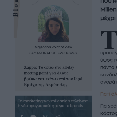
που κ
Mille
μέχρι
Majenco's Point of View
Maj
προσεγγ
ΣΑΜΑΝΘΑ ΑΠΟΣΤΟΛΟΠΟΥΛΟΥ
ΣΑΜΑ
ύψος τ
Zappa: Το απόλυτο all-day
Η απόλ
πάντα 
meeting point για όλους
δροσερ
κονδύλ
βρίσκεται κάτω από τον Ιερό
καρπούζ
αγορά 
Βράχο της Ακρόπολης
που θα 
Γιατί ό
Το marketing των millennials τελείωσε:
Για χρ
Η νέα πραγματικότητα για τα brands
κόστος