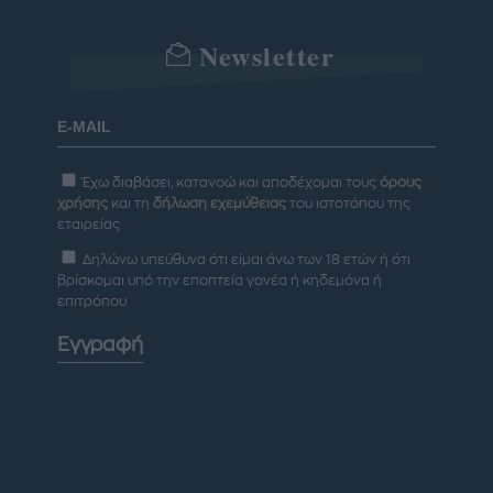
Newsletter
Έχω διαβάσει, κατανοώ και αποδέχομαι τους
όρους
χρήσης
και τη
δήλωση εχεμύθειας
του ιστοτόπου της
εταιρείας
Δηλώνω υπεύθυνα ότι είμαι άνω των 18 ετών ή ότι
βρίσκομαι υπό την εποπτεία γονέα ή κηδεμόνα ή
επιτρόπου
Εγγραφή