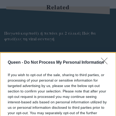
Related
Παγωτό καρπούζι ή πεπόνι με 2 υλικά; Πώς θα
φτιάξεις τη viral συνταγή
Η Καλομοίρα αποκάλυψε το πρώτο πράγμα που κάνει
Queen -
Do Not Process My Personal Information
κάθε φορά που ξεκινά δίαιτα
If you wish to opt-out of the sale, sharing to third parties, or
processing of your personal or sensitive information for
Η γερμανική σαλάτα με αγγούρι που θα γίνει το νέο
targeted advertising by us, please use the below opt-out
αγαπημένο σου καλοκαιρινό βραδινό
section to confirm your selection. Please note that after your
opt-out request is processed you may continue seeing
interest-based ads based on personal information utilized by
us or personal information disclosed to third parties prior to
Το viral γλυκό με 2 υλικά που έχει κατακλύσει το
your opt-out. You may separately opt-out of the further
TikTok και θα το φτιάχνεις όλο το καλοκαίρι