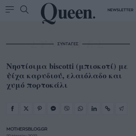
NEWSLETTER
ΣΥΝΤΑΓΕΣ
Νηστίσιμα biscotti (μπισκοτί) με
ψίχα καρυδιού, ελαιόλαδο και
χυμό πορτοκάλι
MOTHERSBLOG.GR