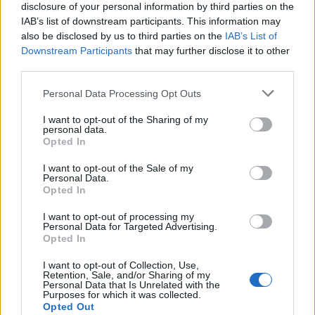
disclosure of your personal information by third parties on the
IAB’s list of downstream participants. This information may
also be disclosed by us to third parties on the
IAB’s List of
Downstream Participants
that may further disclose it to other
third parties.
Keep her in the game
Personal Data Processing Opt Outs
Πότε η αυτοπεποίθηση γίνεται
I want to opt-out of the Sharing of my
η μεγαλύτερη δύναμη μίας
personal data.
αθλήτριας; Ανακάλυψε
Opted In
περισσότερα
I want to opt-out of the Sale of my
Personal Data.
Opted In
I want to opt-out of processing my
Personal Data for Targeted Advertising.
Opted In
Ξαναχτίζουμε την πόλη
I want to opt-out of Collection, Use,
Retention, Sale, and/or Sharing of my
μας και ανακαλύπτουμε
Personal Data that Is Unrelated with the
Purposes for which it was collected.
τη βιώσιμη εκδοχή της.
Opted Out