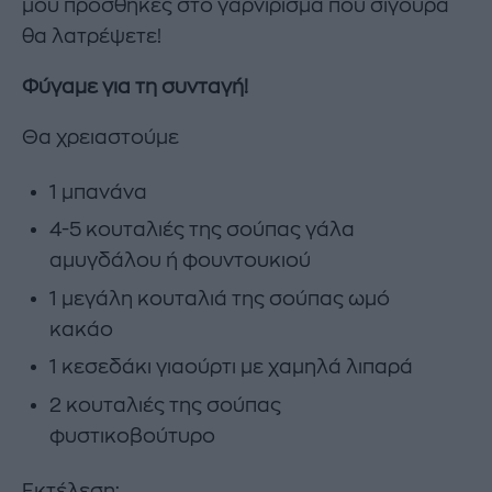
μου προσθήκες στο γαρνίρισμα που σίγουρα
θα λατρέψετε!
Φύγαμε για τη συνταγή!
Θα χρειαστούμε
1 μπανάνα
4-5 κουταλιές της σούπας γάλα
αμυγδάλου ή φουντουκιού
1 μεγάλη κουταλιά της σούπας ωμό
κακάο
1 κεσεδάκι γιαούρτι με χαμηλά λιπαρά
2 κουταλιές της σούπας
φυστικοβούτυρο
Εκτέλεση: