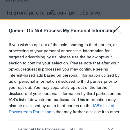
Τα χτυπάμε στο μιξεράκι μας μέχρι να
πολτοποιηθούν! Έτοιμο το smoothie bowl μας!
Τόσο απλό! Πάμε να γαρνίρουμε τώρα. Εγώ
Queen -
Do Not Process My Personal Information
έβαλα λιναρόσπορο, τριμμένη καρύδα,
If you wish to opt-out of the sale, sharing to third parties, or
νιφάδες κακάο, σκόνη κακάο και ένα πολύ
processing of your personal or sensitive information for
ιδιαίτερο εξωτικό φρούτο, το dragon fruit ή
targeted advertising by us, please use the below opt-out
αλλιώς η ονομασία του είναι pitaya! Ξέρω,
section to confirm your selection. Please note that after your
opt-out request is processed you may continue seeing
είναι λίγο δύσκολο να το βρείτε, κι εγώ δεν το
interest-based ads based on personal information utilized by
έβρισκα εύκολα, αλλά ήθελα να σας δείξω
us or personal information disclosed to third parties prior to
κάτι διαφορετικό. Εναλλακτικά μπορείτε να
your opt-out. You may separately opt-out of the further
disclosure of your personal information by third parties on the
βάλετε λίγα κομμάτια μπανάνας!
IAB’s list of downstream participants. This information may
also be disclosed by us to third parties on the
IAB’s List of
Downstream Participants
that may further disclose it to other
third parties.
Personal Data Processing Opt Outs