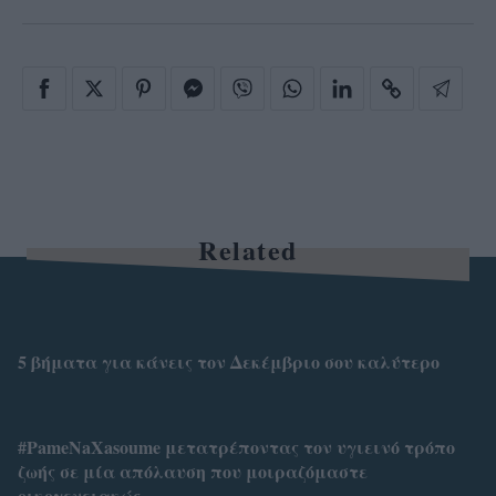
Related
5 βήματα για κάνεις τον Δεκέμβριο σου καλύτερο
#PameNaXasoume μετατρέποντας τον υγιεινό τρόπο
ζωής σε μία απόλαυση που μοιραζόμαστε
οικογενειακώς