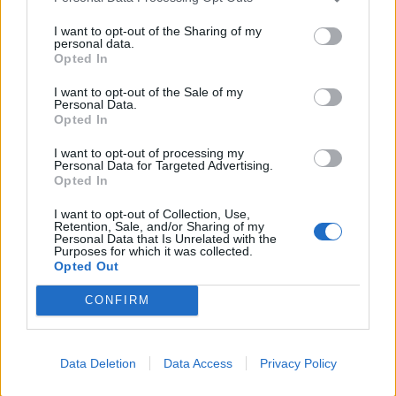
I want to opt-out of the Sharing of my
personal data.
Opted In
I want to opt-out of the Sale of my
Personal Data.
Opted In
I want to opt-out of processing my
Personal Data for Targeted Advertising.
Είμαι σίγουρη πως θα ξετρελαθείτε με τη
Opted In
γεύση του!
I want to opt-out of Collection, Use,
Retention, Sale, and/or Sharing of my
Personal Data that Is Unrelated with the
Σας φιλώ και τα λέμε στο επόμενο MLvlog !
Purposes for which it was collected.
Opted Out
Fit your life the easy way
CONFIRM
Y.Γ Εννοείται πως θα σας έχω τη συνταγή και
για το Rasberry smoothie bowl.
Data Deletion
Data Access
Privacy Policy
Y.Γ (2) Περιμένω τα μηνύματά σας στα