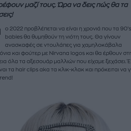
ρέφουν μαζί τους. Ώρα να δεις πώς θα τα
εις!
Τ
ο 2022 προβλέπεται να είναι η χρονιά που τα 90’
babies θα θυμηθούν τη νιότη τους. Θα γίνουν
ανασκαφές σε ντουλάπες για χαμηλοκάβαλα
όνια και φούτερ με Nirvana logos και θα έρθουν στ
εια όλα τα αξεσουάρ μαλλιών που είχαμε ξεχάσει. 
enco's Point of View
A STORY BY KORI
ναι τα hair clips aka τα κλικ-κλακ και πρόκειται να 
ΝΘΑ ΑΠΟΣΤΟΛΟΠΟΥΛΟΥ
ΔΑΦΝΗ ΚΑΡΑΒΟΚΥΡΗ
rend!
υτη καλοκαιρινή
Nτίνα Νικολάου: «Όταν
ή σαλάτα με
έπαθα την πρώτη κρίση
ι, φέτα και φράουλες
πανικού νόμιζα πως θα
λατρέψετε
πεθάνω»