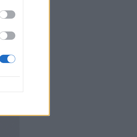
ist του
ς τις
 χρόνο
ν
 να