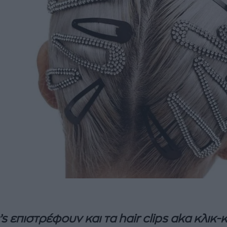
’
s επιστρέφουν και τα
hair
clips
aka κλικ-