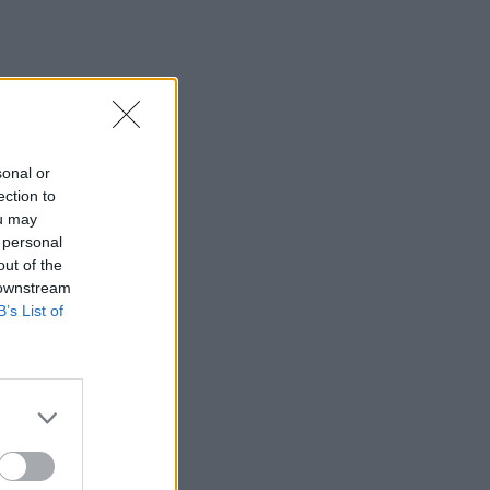
sonal or
ection to
ou may
 personal
out of the
 downstream
B’s List of