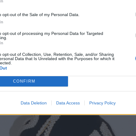
In
υσικά, το προέβλεψε η Justine Marjan, Global Styl
o opt-out of the Sale of my Personal Data.
In
mmé
και είχαμε την τύχη να μάθουμε από πολύ νωρί
 όπως θα διαμορφωθούν. Ταξιδεύοντας όπως κάθε
to opt-out of processing my Personal Data for Targeted
ing.
με το TRESemmé στο NYFW, είδαμε να επιστρέφου
In
ματα που μας έκαναν να νοσταλγήσουμε το Mtv και
o opt-out of Collection, Use, Retention, Sale, and/or Sharing
ουμε δεκάδες screenshots.
ersonal Data that Is Unrelated with the Purposes for which it
lected.
Out
CONFIRM
Data Deletion
Data Access
Privacy Policy