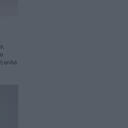
α,
τα
 ή απλά