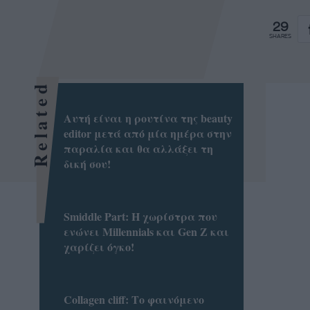
29
SHARES
Related
Αυτή είναι η ρουτίνα της beauty
editor μετά από μία ημέρα στην
παραλία και θα αλλάξει τη
δική σου!
Smiddle Part: Η χωρίστρα που
ενώνει Millennials και Gen Z και
χαρίζει όγκο!
Collagen cliff: Το φαινόμενο