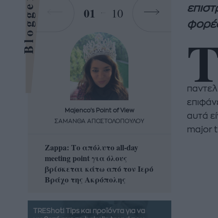
Bloggers
επιστ
01
10
φορέσ
παντελ
επιφάν
Majenco's Point of View
Maj
αυτά εί
ΣΑΜΑΝΘΑ ΑΠΟΣΤΟΛΟΠΟΥΛΟΥ
ΣΑΜΑ
major t
Zappa: Το απόλυτο all-day
Η απόλ
meeting point για όλους
δροσερ
βρίσκεται κάτω από τον Ιερό
καρπούζ
Βράχο της Ακρόπολης
που θα 
TREShot! Tips και προϊόντα για να