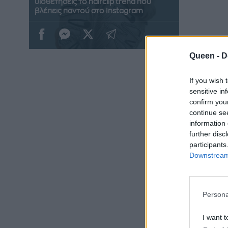
υιοθετήσεις το hairclip trend που
βλέπεις παντού στο Instagram
Queen -
D
If you wish 
sensitive in
confirm you
continue se
information 
further disc
participants
Downstream 
Persona
I want t