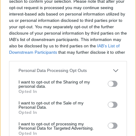
section to confirm your selection. Please note that after your
opt-out request is processed you may continue seeing
interest-based ads based on personal information utilized by
us or personal information disclosed to third parties prior to
your opt-out. You may separately opt-out of the further
disclosure of your personal information by third parties on the
IAB’s list of downstream participants. This information may
also be disclosed by us to third parties on the
IAB’s List of
Downstream Participants
that may further disclose it to other
third parties.
Personal Data Processing Opt Outs
O Jason Wu σε ένα
#TRESnyfw: H Lacy
I want to opt-out of the Sharing of my
μοναδικό Q&A
Redway εξηγεί τη
personal data.
μίλησε για τη
Opted In
φιλοσοφία πίσω από
συμπεριληπτικότητ
τα χτενίσματα στο
I want to opt-out of the Sale of my
α της μόδας
Personal Data.
show του Jason Wu
Opted In
I want to opt-out of processing my
Personal Data for Targeted Advertising.
Opted In