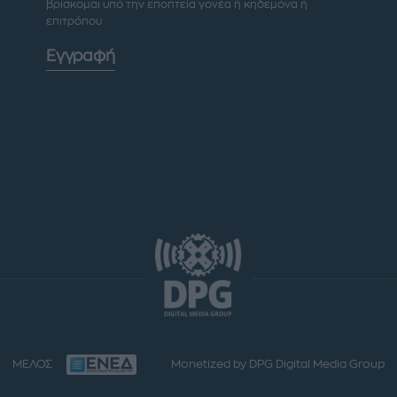
βρίσκομαι υπό την εποπτεία γονέα ή κηδεμόνα ή
επιτρόπου
Εγγραφή
ΜΕΛΟΣ
Monetized by DPG Digital Media Group