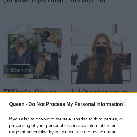
TRESnyfw: Όλα τα
2+1 Occasions για να
looks που
λάμψεις με τα Free
Queen -
Do Not Process My Personal Information
επιμελήθηκαν οι
Spirited Waves από το
experts του
fashion show της
If you wish to opt-out of the sale, sharing to third parties, or
TRESemmé…
Rebecca Minkoff
processing of your personal or sensitive information for
targeted advertising by us, please use the below opt-out