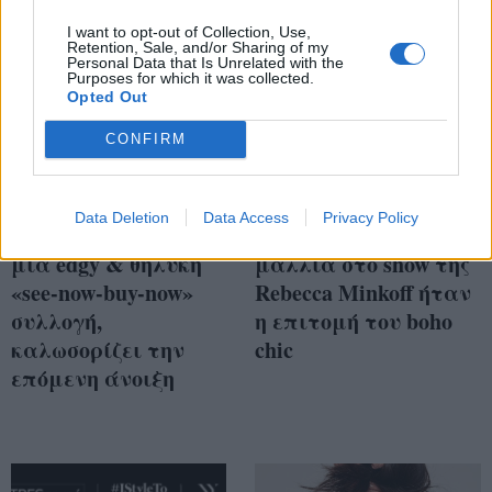
I want to opt-out of Collection, Use,
Retention, Sale, and/or Sharing of my
Personal Data that Is Unrelated with the
Purposes for which it was collected.
Opted Out
CONFIRM
Data Deletion
Data Access
Privacy Policy
Η Rebecca Minkoff, με
TRESnyfw: Τα
μία edgy & θηλυκή
μαλλιά στο show της
«see-now-buy-now»
Rebecca Minkoff ήταν
συλλογή,
η επιτομή του boho
καλωσορίζει την
chic
επόμενη άνοιξη