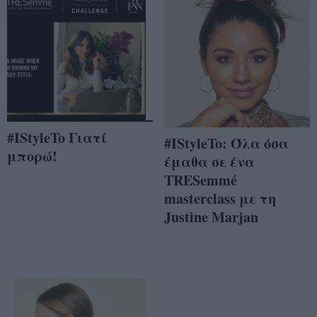
#IStyleTo Γιατί
#IStyleTo: Όλα όσα
μπορώ!
έμαθα σε ένα
TRESemmé
masterclass με τη
Justine Marjan