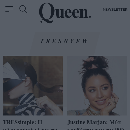
NEWSLETTER
TRESNYFW
TRESsimple: Η
Justine Marjan: Μία
αλογοουρά είναι το
κουβέντα για τα 90’s