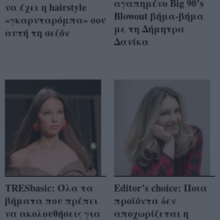
αγαπημένο Big 90’s
να έχει η hairstyle
Blowout βήμα-βήμα
«γκαρνταρόμπα» σου
με τη Δήμητρα
αυτή τη σεζόν
Δανίκα
TRESbasic: Όλα τα
Editor’s choice: Ποια
βήματα που πρέπει
προϊόντα δεν
να ακολουθήσεις για
αποχωρίζεται η