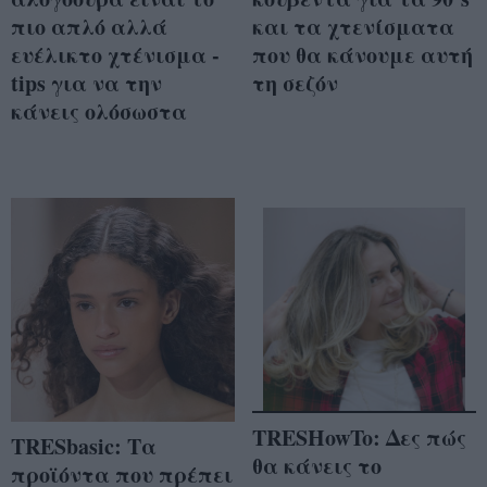
πιο απλό αλλά
και τα χτενίσματα
ευέλικτο χτένισμα -
που θα κάνουμε αυτή
tips για να την
τη σεζόν
κάνεις ολόσωστα
TRESHowTo: Δες πώς
TRESbasic: Τα
θα κάνεις το
προϊόντα που πρέπει