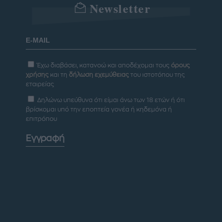
Newsletter
Έχω διαβάσει, κατανοώ και αποδέχομαι τους
όρους
χρήσης
και τη
δήλωση εχεμύθειας
του ιστοτόπου της
εταιρείας
Δηλώνω υπεύθυνα ότι είμαι άνω των 18 ετών ή ότι
βρίσκομαι υπό την εποπτεία γονέα ή κηδεμόνα ή
επιτρόπου
Εγγραφή