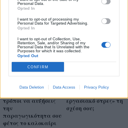
έμφαση)
Personal Data.
Opted In
I want to opt-out of processing my
Personal Data for Targeted Advertising.
Opted In
I want to opt-out of Collection, Use,
Retention, Sale, and/or Sharing of my
Personal Data that Is Unrelated with the
Purposes for which it was collected.
Opted Out
CONFIRM
Εργάζεσαι από το
Επηρεάζει το
Data Deletion
Data Access
Privacy Policy
σπίτι; Τέσσερις
«διασταυρούμενο
τρόποι να αυξήσεις
εργασιακό στρες» τη
την
σχέση σου;
παραγωγικότητα σου
φέτος το καλοκαίρι