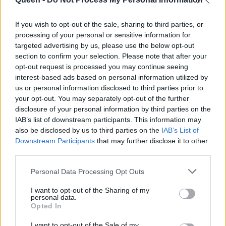
αντιμετωπίσεις
If you wish to opt-out of the sale, sharing to third parties, or
processing of your personal or sensitive information for
targeted advertising by us, please use the below opt-out
section to confirm your selection. Please note that after your
opt-out request is processed you may continue seeing
interest-based ads based on personal information utilized by
us or personal information disclosed to third parties prior to
your opt-out. You may separately opt-out of the further
disclosure of your personal information by third parties on the
IAB’s list of downstream participants. This information may
also be disclosed by us to third parties on the
IAB’s List of
Downstream Participants
that may further disclose it to other
third parties.
Δύο στις τρεις
Πέντε απλοί τρόποι
γυναίκες έχουν κακή
για να ενισχύσεις
Personal Data Processing Opt Outs
εμπειρία στην
την ψυχική σου υγεία
I want to opt-out of the Sharing of my
εργασία τους και ο
personal data.
(+σε τι πρέπει να
Opted In
λόγος είναι
δώσεις τεράστια
απογοητευτικός
I want to opt-out of the Sale of my