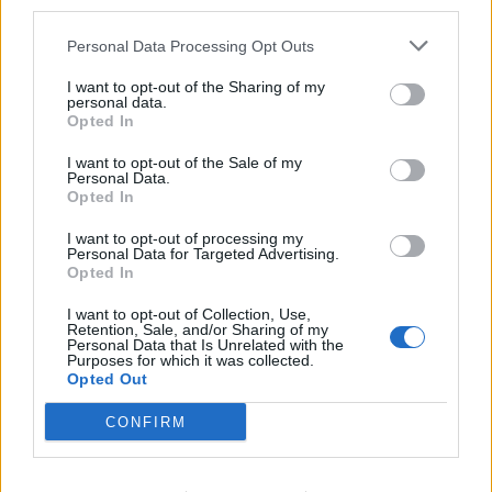
third parties.
state-of-the-art τεχνολογία ψυχαγωγίας. Τα
Personal Data Processing Opt Outs
χαλιά σε σουίτες και βίλες είναι επίσης
εμπνευσμένα από την ύφανση των
I want to opt-out of the Sharing of my
personal data.
παραδοσιακών ελληνικών ενδυμασιών. 2.700
Opted In
μεταφυτευμένα ελαιόδεντρα και πάνω από
I want to opt-out of the Sale of my
500.000 ενδημικοί θάμνοι πλαισιώνουν την
Personal Data.
Opted In
έκταση του resort, ενώ το συνολικό έργο έχει
δημιουργηθεί σύμφωνα με τις αυστηρές
I want to opt-out of processing my
Personal Data for Targeted Advertising.
προδιαγραφές βιώσιμης ανάπτυξης της Costa
Opted In
Navarino και το ήθος εταιρικής ευθύνης της
I want to opt-out of Collection, Use,
Mandarin Oriental. Όπως σε όλα τα Mandarin
Retention, Sale, and/or Sharing of my
Personal Data that Is Unrelated with the
Oriental ξενοδοχεία ανά τον κόσμο, και εδώ
Purposes for which it was collected.
Opted Out
θα απαγορεύονται τα πλαστικά μίας χρήσης.
CONFIRM