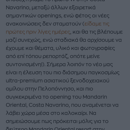
Navarino, μεταξύ άλλων εξαιρετικά
σημαντικών openings, ενώ φέτος οι νέες
ανακοινώσεις δεν σταματούν (
είδαμε τις
πρώτες πριν λίγες ημέρες
, και θα τις βλέπουμε
μαζί συνεχώς, ενώ σταδιακά θα αρχίσουμε να
έχουμε και θέματα, υλικό και φωτογραφίες
από επί τόπου ρεπορτάζ, οπότε μείνε
συντονισμένη!). Σήμερα λοιπόν το νέο μας
είναι η έλευση του πιο διάσημου παγκοσμίως
ultra-premium ασιατικού ξενοδοχειακού
ομίλου στην Πελοπόννησο, και πιο
συγκεκριμένα το opening του Mandarin
Oriental, Costa Navarino, που αναμένεται να
λάβει χώρα μέσα στο καλοκαίρι. Να
σημειώσουμε πως πρόκειται μόλις για το
δεύτερο Mandarin Oriental resort στην