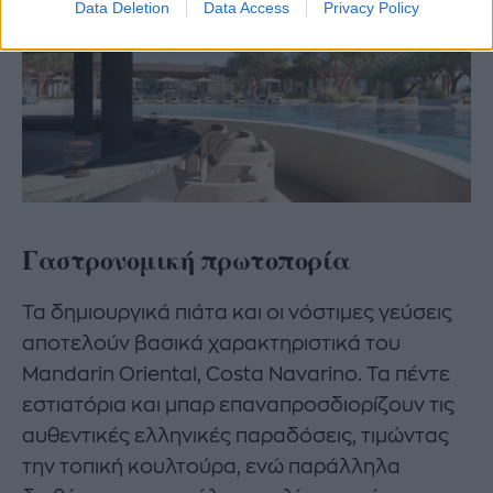
Data Deletion
Data Access
Privacy Policy
Γαστρονομική πρωτοπορία
Τα δημιουργικά πιάτα και οι νόστιμες γεύσεις
αποτελούν βασικά χαρακτηριστικά του
Mandarin Oriental, Costa Navarino. Τα πέντε
εστιατόρια και μπαρ επαναπροσδιορίζουν τις
αυθεντικές ελληνικές παραδόσεις, τιμώντας
την τοπική κουλτούρα, ενώ παράλληλα