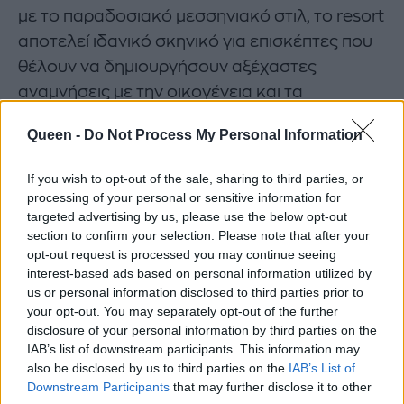
με το παραδοσιακό μεσσηνιακό στιλ, το resort
αποτελεί ιδανικό σκηνικό για επισκέπτες που
θέλουν να δημιουργήσουν αξέχαστες
αναμνήσεις με την οικογένεια και τα
αγαπημένα τους πρόσωπα. Το resort
Queen -
Do Not Process My Personal Information
αγκαλιάζει τη φυσική ομορφιά της Μεσσηνίας
με νότες από ενδημικά μεσογειακά φυτά,
If you wish to opt-out of the sale, sharing to third parties, or
γήινες αποχρώσεις και κομψές πινελιές
processing of your personal or sensitive information for
targeted advertising by us, please use the below opt-out
χρωμάτων. Η διακόσμηση υμνεί την
section to confirm your selection. Please note that after your
αρχιτεκτονική και του 19ου αιώνα
opt-out request is processed you may continue seeing
αντικατοπτρίζοντας τα ιστορικά μνημεία της
interest-based ads based on personal information utilized by
us or personal information disclosed to third parties prior to
περιοχής, που δίνουν την έμπνευση για μοτίβα
your opt-out. You may separately opt-out of the further
και ξυλόγλυπτα. Οι φυσικές αποχρώσεις της
disclosure of your personal information by third parties on the
τερακότας δημιουργούν ένα φιλόξενο
IAB’s list of downstream participants. This information may
also be disclosed by us to third parties on the
IAB’s List of
περιβάλλον με custom-made έπιπλα,
Downstream Participants
that may further disclose it to other
παράθυρα που φτάνουν μέχρι την οροφή και