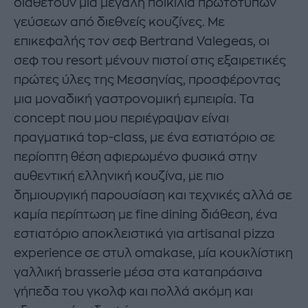
διαθέτουν μια μεγάλη ποικιλία πρωτότυπων
γεύσεων από διεθνείς κουζίνες. Με
επικεφαλής τον σεφ Bertrand Valegeas, οι
σεφ του resort μένουν πιστοί στις εξαιρετικές
πρώτες ύλες της Μεσσηνίας, προσφέροντας
μια μοναδική γαστρονομική εμπειρία. Τα
concept που μου περιέγραψαν είναι
πραγματικά top-class, με ένα εστιατόριο σε
περίοπτη θέση αφιερωμένο φυσικά στην
αυθεντική ελληνική κουζίνα, με πιο
δημιουργική παρουσίαση και τεχνικές αλλά σε
καμία περίπτωση με fine dining διάθεση, ένα
εστιατόριο αποκλειστικά για artisanal pizza
experience σε στυλ omakase, μία κουκλίστικη
γαλλική brasserie μέσα στα καταπράσινα
γήπεδα του γκολφ και πολλά ακόμη και