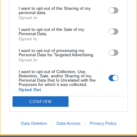
I want to opt-out of the Sharing of my
personal data.
Opted In
I want to opt-out of the Sale of my
Personal Data.
Opted In
I want to opt-out of processing my
Personal Data for Targeted Advertising.
Opted In
Μήλα
I want to opt-out of Collection, Use,
Καυτερές πιπεριές
Retention, Sale, and/or Sharing of my
Personal Data that Is Unrelated with the
Κινόα
Purposes for which it was collected.
Opted Out
Αυγά
Κανέλα
CONFIRM
~Τέλος, αν θέλεις να δοκιμάσεις να
Data Deletion
Data Access
Privacy Policy
γυμνάζεσαι μόνη σου στο σπίτι
ΕΔΩ
θα βρεις
τέλεια προγράμματα για όλο το σώμα.