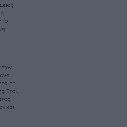
θρωπος
κή
ν το
νη
α των
τόνο
ητα, τη
. Έτσι,
ατος
α» και