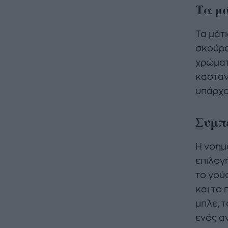
Τα μά
Τα μάτι
σκούρα
χρώματ
κασταν
υπάρχο
Συμπ
Η νοημ
επιλογή
το γού
και το
μπλε, τ
ενός α