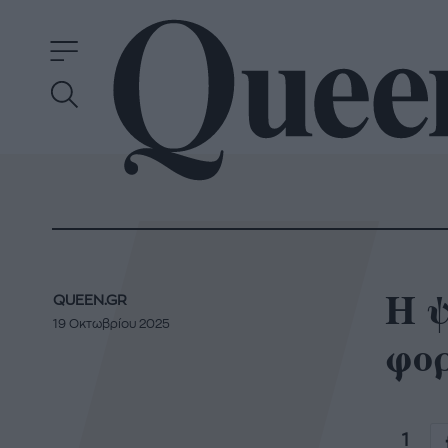
Η 
QUEEN.GR
19 Οκτωβρίου 2025
φορ
1