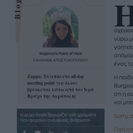
σχέσει
γύρω μ
γοητεία
Majenco's Point of View
Maj
απόμακ
ΣΑΜΑΝΘΑ ΑΠΟΣΤΟΛΟΠΟΥΛΟΥ
ΣΑΜΑ
ένας τρ
Zappa: Το απόλυτο all-day
Η απόλ
Η παιδ
meeting point για όλους
δροσερ
Burgos
βρίσκεται κάτω από τον Ιερό
καρπούζ
ότι η 
Βράχο της Ακρόπολης
που θα 
και μπο
Η ψυχολογία ξεχωρίζει τρία χρώματα
Sorry,
που φορούν οι ευφυείς άνθρωποι
Γιατί η