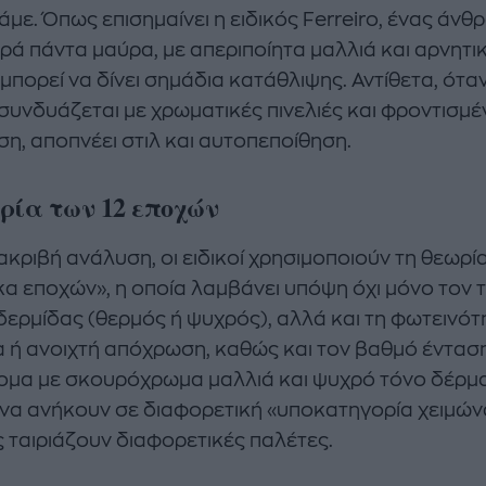
άμε. Όπως επισημαίνει η ειδικός Ferreiro, ένας άν
ρά πάντα μαύρα, με απεριποίητα μαλλιά και αρνητι
μπορεί να δίνει σημάδια κατάθλιψης. Αντίθετα, ότα
συνδυάζεται με χρωματικές πινελιές και φροντισμέ
ση, αποπνέει στιλ και αυτοπεποίθηση.
ρία των 12 εποχών
 ακριβή ανάλυση, οι ειδικοί χρησιμοποιούν τη θεωρί
α εποχών», η οποία λαμβάνει υπόψη όχι μόνο τον 
ιδερμίδας (θερμός ή ψυχρός), αλλά και τη φωτεινότ
 ή ανοιχτή απόχρωση, καθώς και τον βαθμό έντασης
ομα με σκουρόχρωμα μαλλιά και ψυχρό τόνο δέρμ
 να ανήκουν σε διαφορετική «υποκατηγορία χειμών
ς ταιριάζουν διαφορετικές παλέτες.