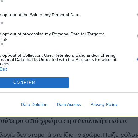
In
ότητα ή απόσταση, κάτι που κάνει τη χρήση του πι
πλοκη.
o opt-out of the Sale of my Personal Data.
In
ρο
: το κατεξοχήν χρώμα της κομψότητας και της
to opt-out of processing my Personal Data for Targeted
μης. Όταν φοριέται με γούστο, αποπνέει φινέτσα. 
ing.
In
βολική χρήση του όμως μπορεί να συνδεθεί με
γχολία, απομόνωση ή ακόμα και δυσπιστία.
o opt-out of Collection, Use, Retention, Sale, and/or Sharing
ersonal Data that Is Unrelated with the Purposes for which it
lected.
κό
: σύμβολο καθαρότητας και διαύγειας. Μπορεί να
Out
νει αθωότητα, αλλά και τελειομανία. Έχει παρατηρη
CONFIRM
κάποιοι με ιδεοψυχαναγκαστικές τάσεις επιλέγουν
ά ρούχα, καθώς λεκιάζονται εύκολα και αυτό του
 σε συνεχή αλλαγή.
Data Deletion
Data Access
Privacy Policy
σότερο από χρώμα: η συνολική εικόνα
λογία δεν σταματά στο ίδιο το χρώμα. Παίζει ρόλο 