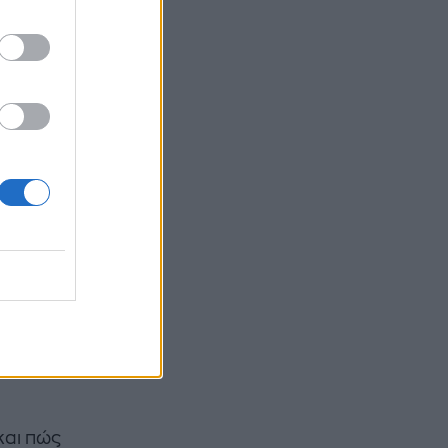
ο
Η
θεί
ς
και πώς