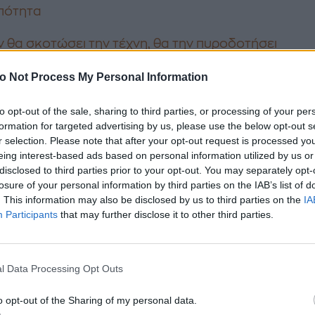
πότητα
εν θα σκοτώσει την τέχνη, θα την πυροδοτήσει
ξιά στην ψηφιακή εποχή και η στροφή στην τεχνητή
o Not Process My Personal Information
ύνη για παρηγοριά
to opt-out of the sale, sharing to third parties, or processing of your per
formation for targeted advertising by us, please use the below opt-out s
ία χρώματα που συνδέονται με την ευφ
r selection. Please note that after your opt-out request is processed y
eing interest-based ads based on personal information utilized by us or
disclosed to third parties prior to your opt-out. You may separately opt-
η παλέτα είναι τεράστια, η ψυχολογία αναγνωρίζει τ
losure of your personal information by third parties on the IAB’s list of
 χρώματα που φορούν συχνά οι άνθρωποι υψηλής
. This information may also be disclosed by us to third parties on the
IA
ύνης.
Participants
that may further disclose it to other third parties.
ε
: το χρώμα του ουρανού και της θάλασσας.
ολίζει σταθερότητα, εμπιστοσύνη και ασφάλεια. Εί
l Data Processing Opt Outs
κή επιλογή για ανθρώπους με υψηλό δείκτη
o opt-out of the Sharing of my personal data.
οσύνης. Ωστόσο, μπορεί επίσης να αποπνέει