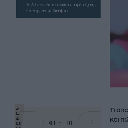
Η ΑΙ δεν θα σκοτώσει την τέχνη,
θα την πυροδοτήσει
Bloggers
Τι απ
και π
01
10