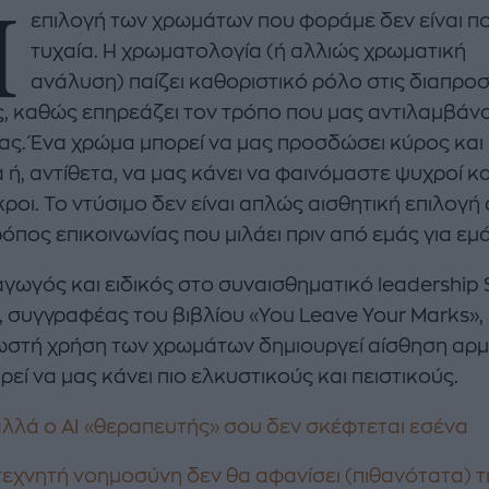
Η
επιλογή των χρωμάτων που φοράμε δεν είναι π
τυχαία. Η χρωματολογία (ή αλλιώς χρωματική
ανάλυση) παίζει καθοριστικό ρόλο στις διαπρο
ς, καθώς επηρεάζει τον τρόπο που μας αντιλαμβάνο
ας. Ένα χρώμα μπορεί να μας προσδώσει κύρος και
 ή, αντίθετα, να μας κάνει να φαινόμαστε ψυχροί κα
enco's Point of View
A STORY BY KORI
ροι. Το ντύσιμο δεν είναι απλώς αισθητική επιλογή
ΝΘΑ ΑΠΟΣΤΟΛΟΠΟΥΛΟΥ
ΔΑΦΝΗ ΚΑΡΑΒΟΚΥΡΗ
όπος επικοινωνίας που μιλάει πριν από εμάς για εμά
υτη καλοκαιρινή
Nτίνα Νικολάου: «Όταν
αγωγός και ειδικός στο συναισθηματικό leadership
ή σαλάτα με
έπαθα την πρώτη κρίση
, συγγραφέας του βιβλίου «You Leave Your Marks», 
ι, φέτα και φράουλες
πανικού νόμιζα πως θα
σωστή χρήση των χρωμάτων δημιουργεί αίσθηση αρμ
λατρέψετε
πεθάνω»
ρεί να μας κάνει πιο ελκυστικούς και πειστικούς.
 αλλά ο AI «θεραπευτής» σου δεν σκέφτεται εσένα
 τεχνητή νοημοσύνη δεν θα αφανίσει (πιθανότατα) τ