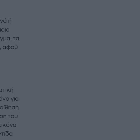
ινά ή
ποια
γμα, τα
, αφού
ατική
όνο για
ποίθηση
ήση του
εικόνα
ντίδα