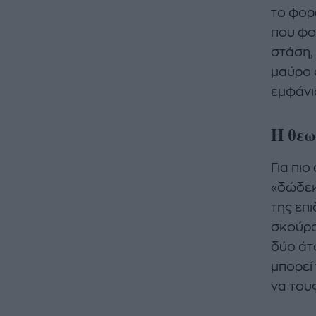
το φορ
που φο
στάση, 
μαύρο 
εμφάνι
Η θεω
Για πιο
«δώδεκ
της επ
σκούρα
δύο άτ
μπορεί
να του