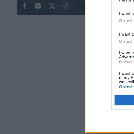
Persona
I want t
Opted 
I want t
Opted 
I want 
Advertis
Opted 
Πηγή:
B
I want t
of my P
was col
Διαβάσ
Opted 