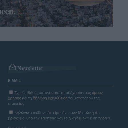
Newsletter
Έχω διαβάσει, κατανοώ και αποδέχομαι τους
όρους
χρήσης
και τη
δήλωση εχεμύθειας
του ιστοτόπου της
εταιρείας
Δηλώνω υπεύθυνα ότι είμαι άνω των 18 ετών ή ότι
βρίσκομαι υπό την εποπτεία γονέα ή κηδεμόνα ή επιτρόπου