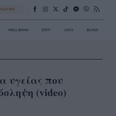
SLETTER
WELL BEING
ΣΠΙΤΙ
JUICY
BLOGS
α υγείας που
σληψη (video)