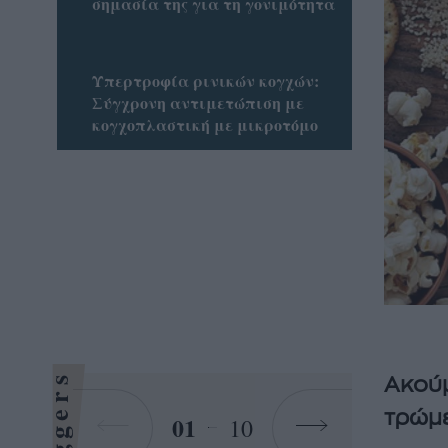
σημασία της για τη γονιμότητα
Υπερτροφία ρινικών κογχών:
Σύγχρονη αντιμετώπιση με
κογχοπλαστική με μικροτόμο
Bloggers
Ακούμ
τρώμε
01
10