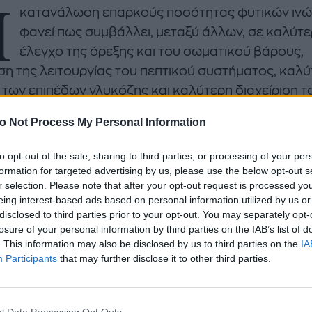
Η
κατανάλωση επαρκούς ποσότητας φυτικών ινών
φανεί πως συμβάλλει, μεταξύ άλλων, σε καλύτ
έλεγχο της όρεξης και του σωματικού βάρους,
ση της λειτουργίας του πεπτικού συστήματος, καλ
 των επιπέδων γλυκόζης και καλύτερη διαχείριση τ
η, βελτίωση του λιπιδαιμικού προφίλ (μείωση των ε
o Not Process My Personal Information
enco's Point of View
A STORY BY KORI
ακής» LDL χοληστερόλης) και μείωση του καρδιαγγ
ΝΘΑ ΑΠΟΣΤΟΛΟΠΟΥΛΟΥ
ΔΑΦΝΗ ΚΑΡΑΒΟΚΥΡΗ
ου.
to opt-out of the sale, sharing to third parties, or processing of your per
formation for targeted advertising by us, please use the below opt-out s
υτη καλοκαιρινή
Nτίνα Νικολάου: «Όταν
βαίνει λοιπόν όταν δεν λαμβάνετε επαρκή ποσότητ
r selection. Please note that after your opt-out request is processed y
ή σαλάτα με
έπαθα την πρώτη κρίση
eing interest-based ads based on personal information utilized by us or
ο πολύτιμο θρεπτικό συστατικό;
ι, φέτα και φράουλες
πανικού νόμιζα πως θα
disclosed to third parties prior to your opt-out. You may separately opt-
λατρέψετε
πεθάνω»
losure of your personal information by third parties on the IAB’s list of
9 κινδύνους που σχετίζονται με την ανεπαρκή πρόσ
. This information may also be disclosed by us to third parties on the
IA
ών ινών:
Participants
that may further disclose it to other third parties.