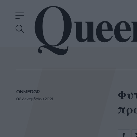
Φυτ
ONMED.GR
02 Δεκεμβρίου 2021
προ