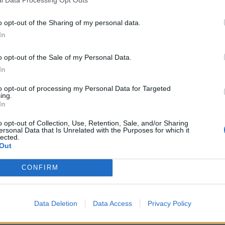
l Data Processing Opt Outs
o opt-out of the Sharing of my personal data.
In
o opt-out of the Sale of my Personal Data.
In
to opt-out of processing my Personal Data for Targeted
ing.
In
estie
o opt-out of Collection, Use, Retention, Sale, and/or Sharing
ersonal Data that Is Unrelated with the Purposes for which it
lected.
τε περισσότερα στο
Onmed.gr
Out
CONFIRM
Data Deletion
Data Access
Privacy Policy