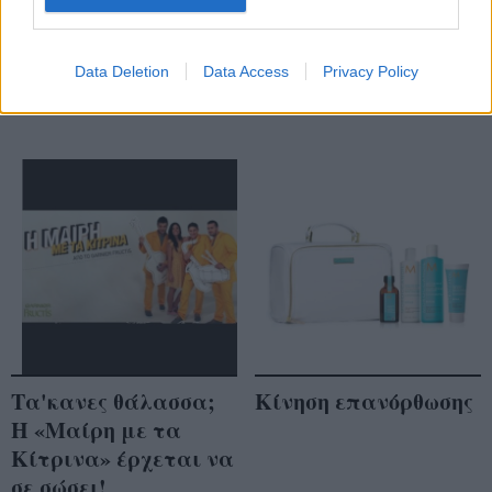
μάσκες που θα τους
δώσουν το φιλί της
ζωής
Data Deletion
Data Access
Privacy Policy
Τα'κανες θάλασσα;
Κίνηση επανόρθωσης
Η «Μαίρη με τα
Κίτρινα» έρχεται να
σε σώσει!