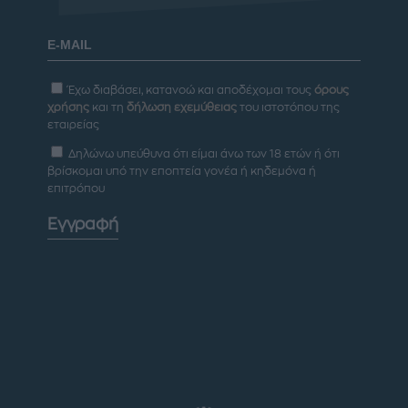
Έχω διαβάσει, κατανοώ και αποδέχομαι τους
όρους
χρήσης
και τη
δήλωση εχεμύθειας
του ιστοτόπου της
εταιρείας
Δηλώνω υπεύθυνα ότι είμαι άνω των 18 ετών ή ότι
βρίσκομαι υπό την εποπτεία γονέα ή κηδεμόνα ή
επιτρόπου
Εγγραφή