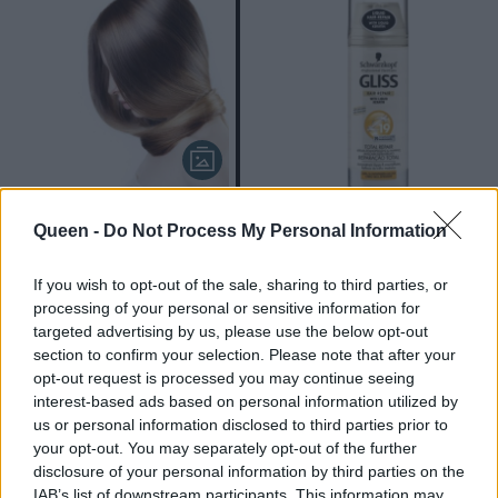
Best by test: 5 top
19 ενεργά συστατικά
Queen -
Do Not Process My Personal Information
προϊόντα για σούπερ
μεταμορφώνουν τα
λαμπερά μαλλιά!
μαλλιά σας!
If you wish to opt-out of the sale, sharing to third parties, or
processing of your personal or sensitive information for
targeted advertising by us, please use the below opt-out
section to confirm your selection. Please note that after your
opt-out request is processed you may continue seeing
interest-based ads based on personal information utilized by
us or personal information disclosed to third parties prior to
your opt-out. You may separately opt-out of the further
disclosure of your personal information by third parties on the
IAB’s list of downstream participants. This information may