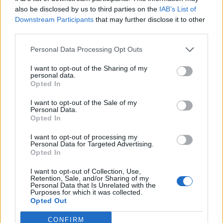
also be disclosed by us to third parties on the
IAB’s List of
Downstream Participants
that may further disclose it to other
third parties.
10 super κρέμες για
Βασιλικός πολτός...
Personal Data Processing Opt Outs
βελούδινα χέρια!
στα μαλλιά σας!
I want to opt-out of the Sharing of my
personal data.
Opted In
I want to opt-out of the Sale of my
Personal Data.
Opted In
I want to opt-out of processing my
Personal Data for Targeted Advertising.
Opted In
I want to opt-out of Collection, Use,
Retention, Sale, and/or Sharing of my
Personal Data that Is Unrelated with the
Purposes for which it was collected.
Opted Out
Επανόρθωση... τώρα!
Μαλλιά... SOS! 5
CONFIRM