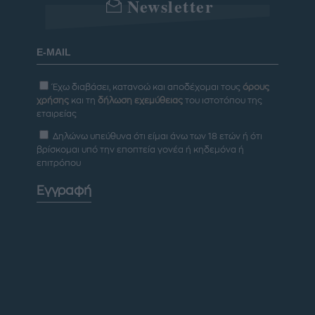
Newsletter
Έχω διαβάσει, κατανοώ και αποδέχομαι τους
όρους
χρήσης
και τη
δήλωση εχεμύθειας
του ιστοτόπου της
εταιρείας
Δηλώνω υπεύθυνα ότι είμαι άνω των 18 ετών ή ότι
βρίσκομαι υπό την εποπτεία γονέα ή κηδεμόνα ή
επιτρόπου
Εγγραφή