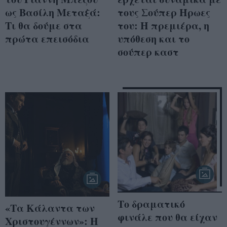
ως Βασίλη Μεταξά:
τους Σούπερ Ήρωες
Τι θα δούμε στα
του: Η πρεμιέρα, η
πρώτα επεισόδια
υπόθεση και το
σούπερ καστ
Το δραματικό
«Τα Κάλαντα των
φινάλε που θα είχαν
Χριστουγέννων»: Η