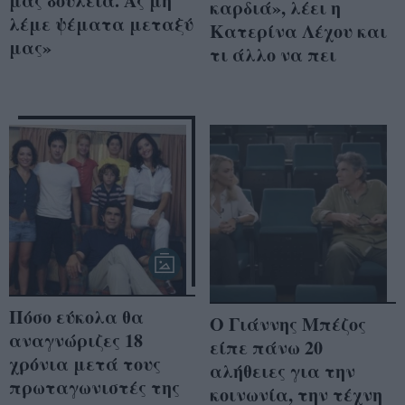
μας δουλειά. Ας μη
καρδιά», λέει η
λέμε ψέματα μεταξύ
Κατερίνα Λέχου και
μας»
τι άλλο να πει
Πόσο εύκολα θα
O Γιάννης Μπέζος
αναγνώριζες 18
είπε πάνω 20
χρόνια μετά τους
αλήθειες για την
πρωταγωνιστές της
κοινωνία, την τέχνη