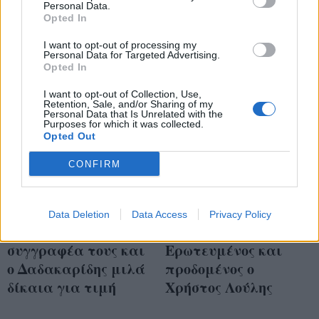
Personal Data.
Opted In
I want to opt-out of processing my
Personal Data for Targeted Advertising.
Opted In
I want to opt-out of Collection, Use,
Retention, Sale, and/or Sharing of my
Personal Data that Is Unrelated with the
Purposes for which it was collected.
Opted Out
CONFIRM
Οι «Αινιγματικές
Τα πλάνα και οι δύο
Παραλλαγές»
ανατροπές του νέου
Data Deletion
Data Access
Privacy Policy
έσμιξαν με τον
Famagusta:
συγγραφέα τους και
Ερωτευμένος και
ο Δαδακαρίδης μιλά
προδομένος ο
δίκαια για τιμή
Χρήστος Λούλης