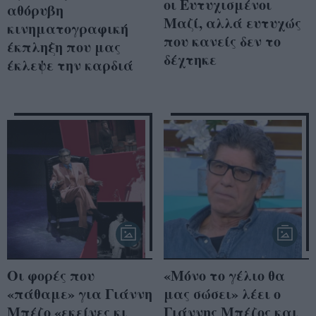
οι Ευτυχισμένοι
αθόρυβη
Μαζί, αλλά ευτυχώς
κινηματογραφική
που κανείς δεν το
έκπληξη που μας
δέχτηκε
έκλεψε την καρδιά
Οι φορές που
«Μόνο το γέλιο θα
«πάθαμε» για Γιάννη
μας σώσει» λέει ο
Μπέζο «εκείνες κι
Γιάννης Μπέζος και