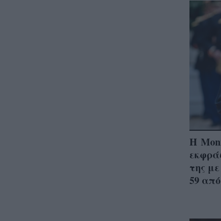
Η Moni
εκφρά
της με
59 από