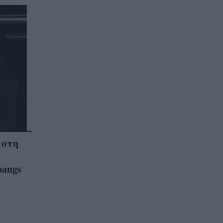
 στη
bangs