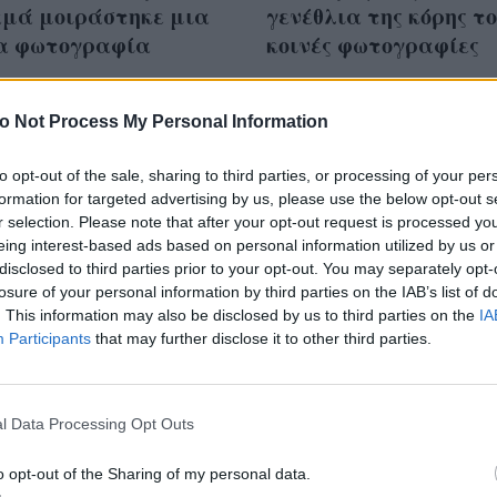
αμά μοιράστηκε μια
γενέθλια της κόρης το
α φωτογραφία
κοινές φωτογραφίες
o Not Process My Personal Information
to opt-out of the sale, sharing to third parties, or processing of your per
an girl makeup: Πώς θα
formation for targeted advertising by us, please use the below opt-out s
εις το μακιγιάζ της
r selection. Please note that after your opt-out request is processed y
eing interest-based ads based on personal information utilized by us or
a Bellucci - Θα
disclosed to third parties prior to your opt-out. You may separately opt-
στείς καφέ σκιές!
losure of your personal information by third parties on the IAB’s list of
. This information may also be disclosed by us to third parties on the
IA
Participants
that may further disclose it to other third parties.
l Data Processing Opt Outs
o opt-out of the Sharing of my personal data.