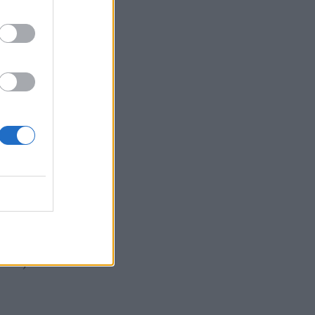
γε από
ναι
α
άδα;