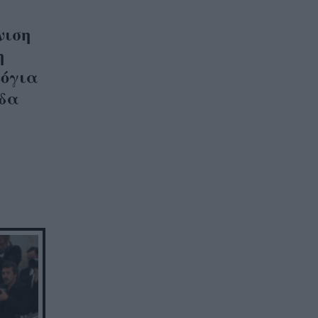
νιση
η
λόγια
άδα