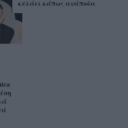
κυλάει κάπως ανάποδα
ica
χέση
λά
τά