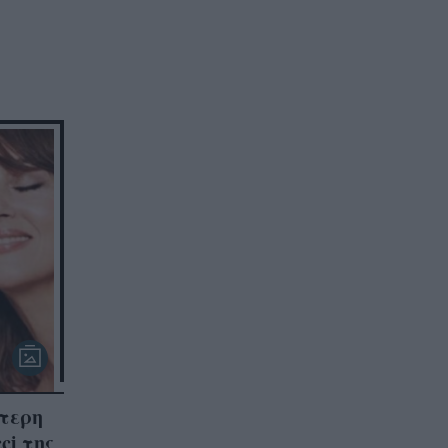
ότερη
ci της