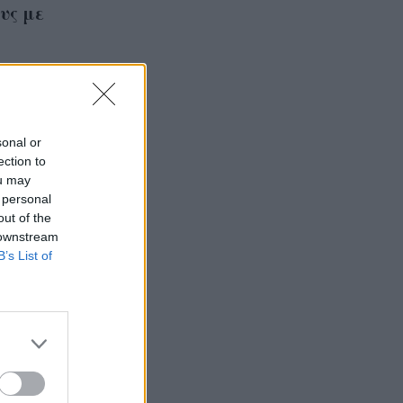
υς με
sonal or
ection to
ou may
 personal
out of the
 downstream
B’s List of