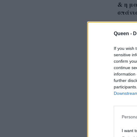
& η μ
σπάνι
Queen -
D
If you wish 
Itali
sensitive in
πετύχ
confirm you
continue se
Monic
information 
χρεια
further disc
participants
Downstream 
Persona
I want t