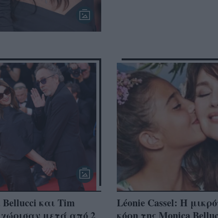
 Bellucci και Tim
Léonie Cassel: Η μικρ
 χώρισαν μετά από 2
κόρη της Monica Belluc