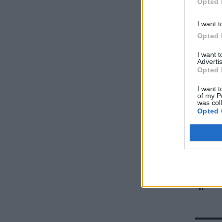
Opted 
I want t
Opted 
I want 
Advertis
Opted 
I want t
of my P
was col
Opted 
Η Moni
πιο ωρ
Ελλάδ
σημαν