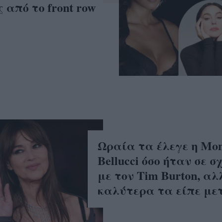
 από το front row
Ωραία τα έλεγε η Mon
Bellucci όσο ήταν σε σ
με τον Tim Burton, αλ
καλύτερα τα είπε με