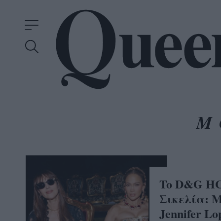
M
To D&G HC
Σικελία: M
Jennifer L