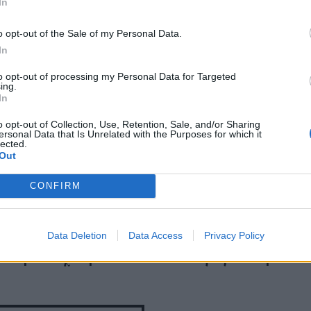
In
o opt-out of the Sale of my Personal Data.
In
to opt-out of processing my Personal Data for Targeted
ing.
In
o opt-out of Collection, Use, Retention, Sale, and/or Sharing
ersonal Data that Is Unrelated with the Purposes for which it
lected.
Out
CONFIRM
ca Bellucci έκανε το
Η Monica Bellucci έφυ
αίο σχόλιο για την
την Αθήνα αλλά τι εί
α και έδωσε μια
Data Deletion
Data Access
αυτό που την κάνει ν
Privacy Policy
τική υπόσχεση
επιστρέφει στην Ελλ