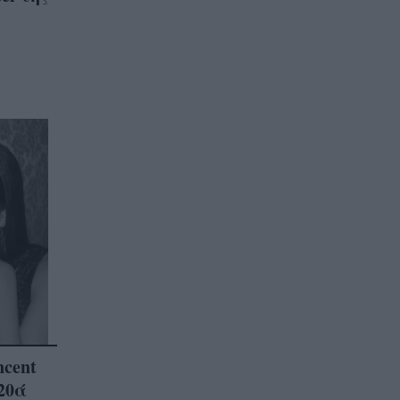
ncent
 20ά