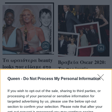
Τα ωραιότερα beauty
Βραβεία Oscar 2020:
looks που είδαμε στο
Τα πιο iconic
κόκκινο χαλί των
ζευγάρια των
Όσκαρ από το 1954
Queen -
Do Not Process My Personal Information
τελευταίων 20 ετών
(photos)
If you wish to opt-out of the sale, sharing to third parties, or
processing of your personal or sensitive information for
targeted advertising by us, please use the below opt-out
section to confirm your selection. Please note that after your
opt-out request is processed you may continue seeing