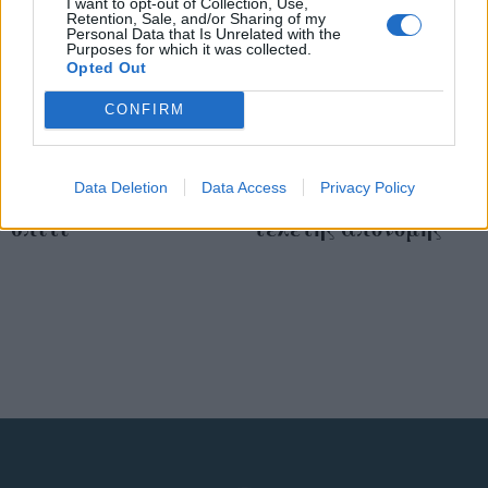
I want to opt-out of Collection, Use,
Retention, Sale, and/or Sharing of my
Personal Data that Is Unrelated with the
Purposes for which it was collected.
Opted Out
CONFIRM
Όσκαρ 2020: Οι
Βραβεία Όσκαρ 2020:
«χρυσές» ταινίες που
Αυτοί είναι οι
Data Deletion
Data Access
Privacy Policy
αξίζει να δεις στο
υποψήφιοι της 92ης
σπίτι
τελετής απονομής