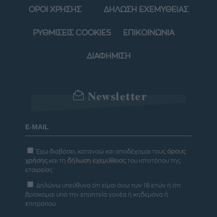
ΟΡΟΙ ΧΡΗΣΗΣ
ΔΗΛΩΣΗ ΕΧΕΜΥΘΕΙΑΣ
ΡΥΘΜΙΣΕΙΣ COOKIES
ΕΠΙΚΟΙΝΩΝΙΑ
ΔΙΑΦΗΜΙΣΗ
Newsletter
Έχω διαβάσει, κατανοώ και αποδέχομαι τους
όρους
χρήσης
και τη
δήλωση εχεμύθειας
του ιστοτόπου της
εταιρείας
Δηλώνω υπεύθυνα ότι είμαι άνω των 18 ετών ή ότι
βρίσκομαι υπό την εποπτεία γονέα ή κηδεμόνα ή
επιτρόπου