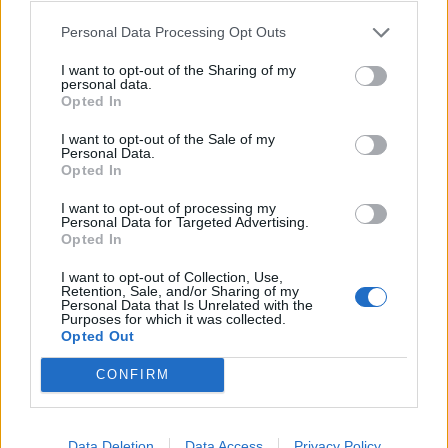
@
haileybieber
Personal Data Processing Opt Outs
I want to opt-out of the Sharing of my
personal data.
Αν ψάχνεις ένα natural look το οποίο θα κάνει
Opted In
τους πάντες να αναρωτιούνται, τι αλλαγή
I want to opt-out of the Sale of my
έχεις κάνει στην εμφάνισή σου, το candlelit
Personal Data.
Opted In
brunette είναι αυτό που ψάχνεις.
Έτοιμη για μία
αλλαγή;
I want to opt-out of processing my
Personal Data for Targeted Advertising.
Opted In
I want to opt-out of Collection, Use,
Retention, Sale, and/or Sharing of my
Personal Data that Is Unrelated with the
Purposes for which it was collected.
Opted Out
CONFIRM
Data Deletion
Data Access
Privacy Policy