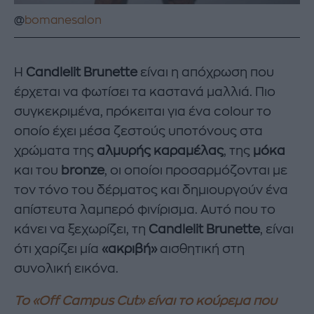
@
bomanesalon
Η
Candlelit Brunette
είναι η απόχρωση που
έρχεται να φωτίσει τα καστανά μαλλιά. Πιο
συγκεκριμένα, πρόκειται για ένα colour το
οποίο έχει μέσα ζεστούς υποτόνους στα
χρώματα της
αλμυρής καραμέλας
, της
μόκα
και του
bronze
, οι οποίοι προσαρμόζονται με
τον τόνο του δέρματος και δημιουργούν ένα
απίστευτα λαμπερό φινίρισμα. Αυτό που το
κάνει να ξεχωρίζει, τη
Candlelit Brunette
, είναι
ότι χαρίζει μία
«ακριβή»
αισθητική στη
συνολική εικόνα.
Το «Off Campus Cut» είναι το κούρεμα που