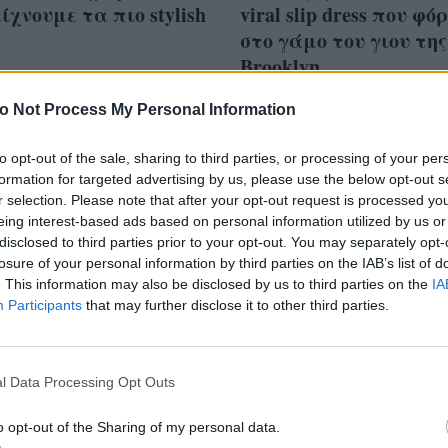
είχνουμε τα πιο stylish
viral slip dress που φό
s
στο γάμο του γιου της
Brooklyn
o Not Process My Personal Information
to opt-out of the sale, sharing to third parties, or processing of your per
formation for targeted advertising by us, please use the below opt-out s
έττυ Μαγγίρα με
r selection. Please note that after your opt-out request is processed y
κόκκινο εντυπωσιακό
eing interest-based ads based on personal information utilized by us or
disclosed to third parties prior to your opt-out. You may separately opt-
ress αλά Victoria
losure of your personal information by third parties on the IAB’s list of
ham
. This information may also be disclosed by us to third parties on the
IA
Participants
that may further disclose it to other third parties.
l Data Processing Opt Outs
o opt-out of the Sharing of my personal data.