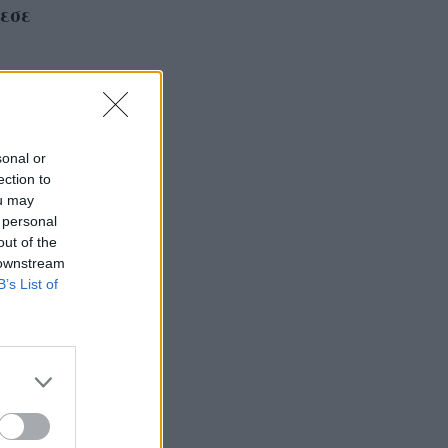
ρεσε
sonal or
ection to
ou may
 personal
out of the
 downstream
B’s List of