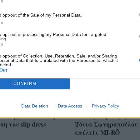
In
o opt-out of the Sale of my Personal Data.
In
to opt-out of processing my Personal Data for Targeted
ing.
In
o opt-out of Collection, Use, Retention, Sale, and/or Sharing
ersonal Data that Is Unrelated with the Purposes for which it
lected.
Out
CONFIRM
a Chung φόρεσε ένα
Το slip dress είναι το
e νυχτικό στις
Data Deletion
Data Access
απόλυτο φόρεμα για
Privacy Policy
ές της- Η απόλυτη
καλεσμένη σε γάμο- 
ση του slip dress
Τόνια Σωτηροπούλου
επέλεξε MI-RŌ