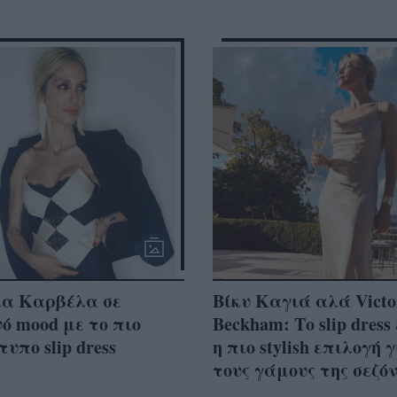
ία Καρβέλα σε
Βίκυ Καγιά αλά Victo
ό mood με το πιο
Beckham: Το slip dress
υπο slip dress
η πιο stylish επιλογή 
τους γάμους της σεζό