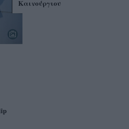
Καινούργιου
ς
ip