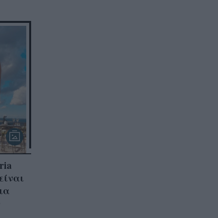
ria
 είναι
για
ν