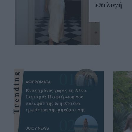
επιλογή
Trending
ΑΦΙΕΡΩΜΑΤΑ
Ένας χρόνος χωρίς τη Λένα
Σαμαρά: Η αφιέρωση του
αδελφού της & η σπάνια
εμφάνιση της μητέρας της
JUICY NEWS