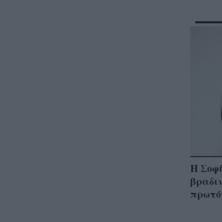
Η Σοφ
βραδιν
πρωτότ