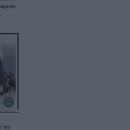
φόρεσε
n
ς το