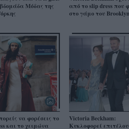
Εβδομάδα Μόδας της
από το slip dress που 
Υόρκης
στο γάμο του Brookly
πορείς να φορέσεις το
Victoria Beckham:
ress και το χειμώνα
Κυκλοφορεί επιτέλου