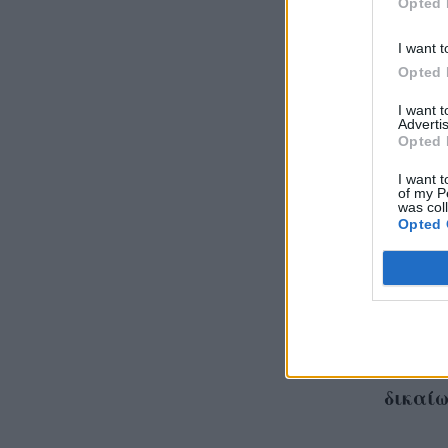
Opted 
I want t
Opted 
I want 
Advertis
Opted 
I want t
of my P
was col
Opted 
Η Alex
vintag
διακοπ
δικαίω