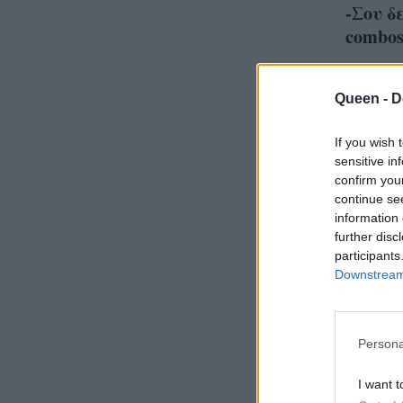
-Σου δ
combo
Queen -
D
If you wish 
sensitive in
Η Μπ
confirm you
κατα
continue se
information 
slip d
further disc
Beck
participants
Downstream 
Persona
I want t