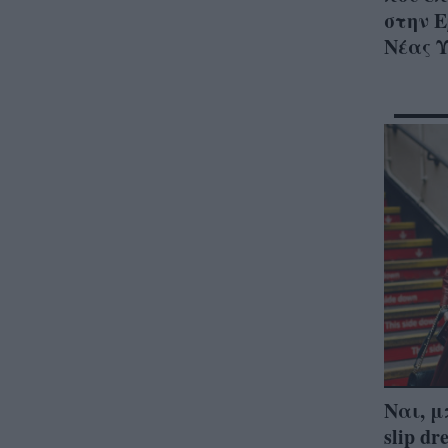
στην 
Νέας 
Ναι, μ
slip d