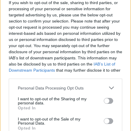
If you wish to opt-out of the sale, sharing to third parties, or
processing of your personal or sensitive information for
targeted advertising by us, please use the below opt-out
section to confirm your selection. Please note that after your
opt-out request is processed you may continue seeing
interest-based ads based on personal information utilized by
us or personal information disclosed to third parties prior to
your opt-out. You may separately opt-out of the further
disclosure of your personal information by third parties on the
IAB’s list of downstream participants. This information may
also be disclosed by us to third parties on the
IAB’s List of
Downstream Participants
that may further disclose it to other
third parties.
Ονειρεύεσαι
Bikini queen: 3
Personal Data Processing Opt Outs
καλοσχηματισμένους
ασκήσεις που θα σου
I want to opt-out of the Sharing of my
κοιλιακούς; Οι
χαρίσουν τους πιο
personal data.
ασκήσεις σε σανίδα
Opted In
γραμμωμένους
είναι η λύση
κοιλιακούς
I want to opt-out of the Sale of my
Personal Data.
Opted In