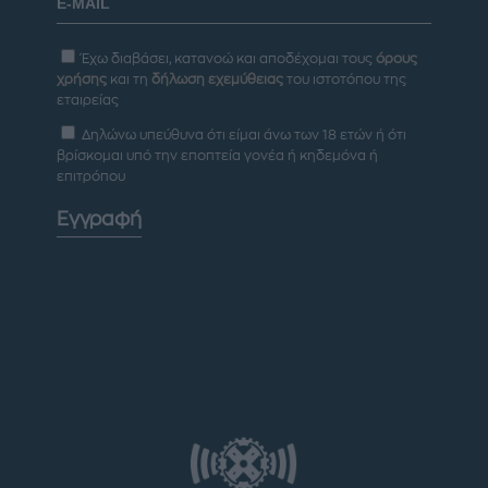
Έχω διαβάσει, κατανοώ και αποδέχομαι τους
όρους
χρήσης
και τη
δήλωση εχεμύθειας
του ιστοτόπου της
εταιρείας
Δηλώνω υπεύθυνα ότι είμαι άνω των 18 ετών ή ότι
βρίσκομαι υπό την εποπτεία γονέα ή κηδεμόνα ή
επιτρόπου
Εγγραφή