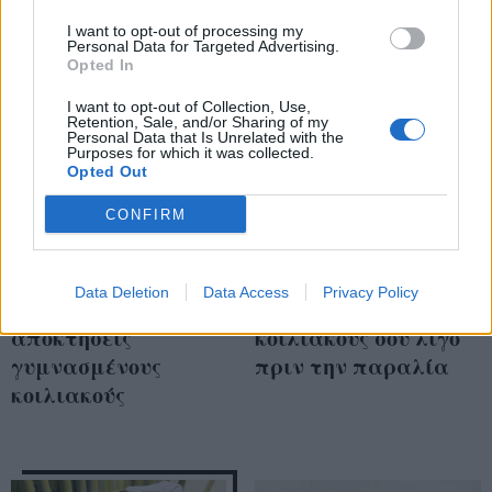
I want to opt-out of processing my
Personal Data for Targeted Advertising.
Opted In
I want to opt-out of Collection, Use,
Retention, Sale, and/or Sharing of my
Personal Data that Is Unrelated with the
Purposes for which it was collected.
Opted Out
CONFIRM
5 λεπτά προπόνησης
Οι 5 ασκήσεις που θα
Data Deletion
Data Access
Privacy Policy
αρκούν για να
τονώσουν τους
αποκτήσεις
κοιλιακούς σου λίγο
γυμνασμένους
πριν την παραλία
κοιλιακούς