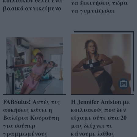
κοιλιακών θέλει ένα
να ξεκινήσεις τώρα
βασικό αντικείμενο
να γυμνάζεσαι
FABSulus! Αυτές τις
Η Jennifer Aniston με
ασκήσεις κάνει η
κοιλιακούς που δεν
Βαλέρια Κουρούπη
είχαμε ούτε στα 20
για σούπερ
μας δείχνει τι
γραμμωμένους
κάνουμε λάθος