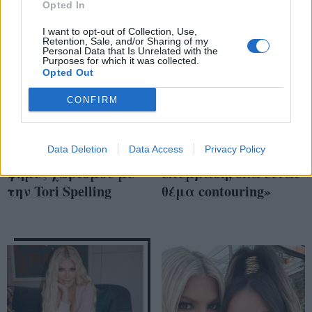
Opted In
I want to opt-out of Collection, Use,
Retention, Sale, and/or Sharing of my
Personal Data that Is Unrelated with the
Purposes for which it was collected.
Opted Out
CONFIRM
Έξαλλος ο Dean
Tori Spelling: «Δεν
Data Deletion
Data Access
Privacy Policy
McDermott για τις
έχω κάνει πλαστική
φήμες χωρισμού με
επέμβαση, όλα είναι
την Tori Spelling
θέμα contouring»