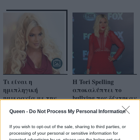
Τι είναι η
Η Tori Spelling
ημιπληγική
αποκαλύπτει το
ημικρανία με την
bullying που δέχτηκαν
οποία διαγνώστηκε η
τα παιδιά της την
Queen -
Do Not Process My Personal Information
14χρονη κόρη της Tori
πρώτη μέρα στο
Spelling
σχολείο
If you wish to opt-out of the sale, sharing to third parties, or
processing of your personal or sensitive information for
targeted advertising by us, please use the below opt-out