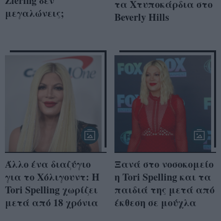
Ziering δεν
τα Χτυποκάρδια στο
μεγαλώνεις;
Beverly Hills
Άλλο ένα διαζύγιο
Ξανά στο νοσοκομείο
για το Χόλιγουντ: Η
η Tori Spelling και τα
Tori Spelling χωρίζει
παιδιά της μετά από
μετά από 18 χρόνια
έκθεση σε μούχλα