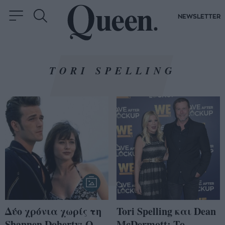
NEWSLETTER
TORI SPELLING
Δύο χρόνια χωρίς τη
Tori Spelling και Dean
Shannen Doherty: Ο
McDermott: Το