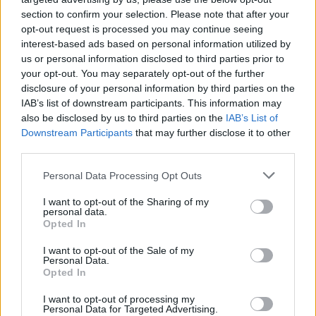
section to confirm your selection. Please note that after your
opt-out request is processed you may continue seeing
interest-based ads based on personal information utilized by
us or personal information disclosed to third parties prior to
your opt-out. You may separately opt-out of the further
disclosure of your personal information by third parties on the
IAB’s list of downstream participants. This information may
also be disclosed by us to third parties on the
IAB’s List of
Downstream Participants
that may further disclose it to other
third parties.
Σε έξαλλη
Η απάντηση του Dean
Personal Data Processing Opt Outs
κατάσταση η Tori
McDermott στις
I want to opt-out of the Sharing of my
Spelling: Ενισχύονται
φήμες χωρισμού με
personal data.
οι φήμες περί
Opted In
την Tori Spelling
διαζυγίου (video)
I want to opt-out of the Sale of my
Personal Data.
Opted In
I want to opt-out of processing my
Personal Data for Targeted Advertising.