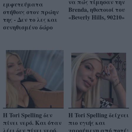
να πώς τίμησαν την
εμφυτεύματα
Brenda, ηθοποιοί του
στήθους στον πρώην
«Beverly Hills, 90210»
της - Δεν το λες και
συνηθισμένο δώρο
Η Tori Spelling δεν
Η Tori Spelling δείχνει
πίνει νερό. Και όταν
πιο υγιής και
λέει δεν πίνει νερό,
χαρούμενη από ποτέ: