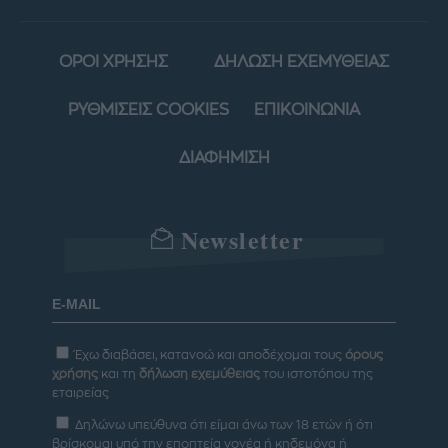
ΟΡΟΙ ΧΡΗΣΗΣ
ΔΗΛΩΣΗ ΕΧΕΜΥΘΕΙΑΣ
ΡΥΘΜΙΣΕΙΣ COOKIES
ΕΠΙΚΟΙΝΩΝΙΑ
ΔΙΑΦΗΜΙΣΗ
Newsletter
Έχω διαβάσει, κατανοώ και αποδέχομαι τους
όρους
χρήσης
και τη
δήλωση εχεμύθειας
του ιστοτόπου της
εταιρείας
Δηλώνω υπεύθυνα ότι είμαι άνω των 18 ετών ή ότι
βρίσκομαι υπό την εποπτεία γονέα ή κηδεμόνα ή