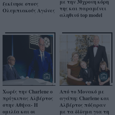
με την 30χρονη κόρη
ξεκίνησε στους
της και παραμένει
Ολυμπιακούς Αγώνες
αληθινό top model
Χωρίς την Charlene ο
Από το Μονακό με
πρίγκιπας Αλβέρτος
αγάπη: Charlene και
στην Αθήνα- Η
Αλβέρτος πόζαραν
ομιλία και οι
με τα δίδυμα για τη