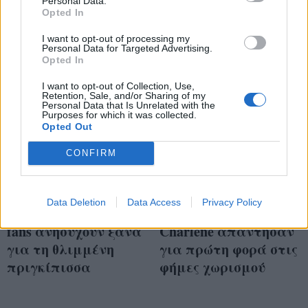
Personal Data.
Opted In
I want to opt-out of processing my
Personal Data for Targeted Advertising.
Opted In
I want to opt-out of Collection, Use,
Retention, Sale, and/or Sharing of my
Personal Data that Is Unrelated with the
Purposes for which it was collected.
Opted Out
CONFIRM
Δεν χωρίζουν
Ο Πρίγκιπας
πρίγκιπας Αλβέρτος
Αλβέρτος & η
Data Deletion
Data Access
Privacy Policy
και Charlene αλλά οι
Πριγκίπισσα
fans ανησυχούν ξανά
Charlene απάντησαν
για τη θλιμμένη
για πρώτη φορά στις
πριγκίπισσα
φήμες χωρισμού