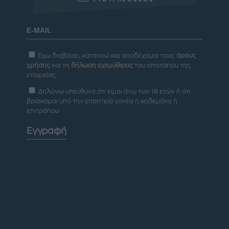
Έχω διαβάσει, κατανοώ και αποδέχομαι τους
όρους
χρήσης
και τη
δήλωση εχεμύθειας
του ιστοτόπου της
εταιρείας
Δηλώνω υπεύθυνα ότι είμαι άνω των 18 ετών ή ότι
βρίσκομαι υπό την εποπτεία γονέα ή κηδεμόνα ή
επιτρόπου
Εγγραφή