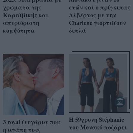
χρώματα της
ετών και ο πρίγκιπας
Καραϊβικής και
Αλβέρτος με την
απεριόριστη
Charlene γιορτάζουν
κομψότητα
διπλά
H 59χρονη Stéphanie
3 royal ζευγάρια που
του Μονακό ποζάρει
η αγάπη τους