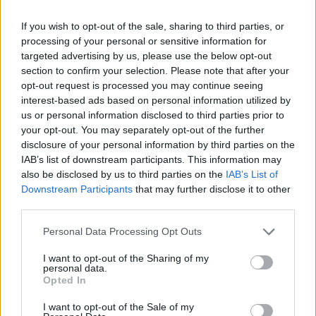
If you wish to opt-out of the sale, sharing to third parties, or
processing of your personal or sensitive information for
targeted advertising by us, please use the below opt-out
section to confirm your selection. Please note that after your
opt-out request is processed you may continue seeing
interest-based ads based on personal information utilized by
us or personal information disclosed to third parties prior to
your opt-out. You may separately opt-out of the further
disclosure of your personal information by third parties on the
IAB’s list of downstream participants. This information may
also be disclosed by us to third parties on the
IAB’s List of
Downstream Participants
that may further disclose it to other
Όχι στην Αθήνα του
H νέα έξοδος της
third parties.
αλλά στην Κύπρο: Ο
πριγκίπισσας
Κωνσταντίνος
Personal Data Processing Opt Outs
Charlene φανέρωσε
Αργυρός συνάντησε
τη μεγάλη αλλαγή
I want to opt-out of the Sharing of my
τον πρίγκιπα
personal data.
στην εμφάνισή της
Opted In
Αλβέρτο
I want to opt-out of the Sale of my