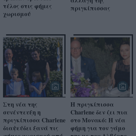
αλλαγή της
τέλος στις φήμες
πριγκίπισσας
χωρισμού
Στη νέα της
Η πριγκίπισσα
συνέντευξη η
Charlene δεν ζει πια
πριγκίπισσα Charlene
στο Μονακό: Η νέα
διαψεύδει ξανά τις
φήμη για τον γάμο
φήμες χωρισμού από
της με τον Αλβέρτο