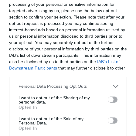
processing of your personal or sensitive information for
targeted advertising by us, please use the below opt-out
section to confirm your selection. Please note that after your
opt-out request is processed you may continue seeing
interest-based ads based on personal information utilized by
us or personal information disclosed to third parties prior to
your opt-out. You may separately opt-out of the further
disclosure of your personal information by third parties on the
IAB’s list of downstream participants. This information may
Πόσο πολύ φούσκωσε;
also be disclosed by us to third parties on the
IAB’s List of
Η Selena Gomez έκανε
Downstream Participants
that may further disclose it to other
Το 26χρονο μοντέλο
την πρώτη εμφάνιση,
third parties.
στην πρώτη
μετά την
εμφάνιση, μετά την
Personal Data Processing Opt Outs
απομάκρυνση της
ανακοίνωση της
από τα social και
I want to opt-out of the Sharing of my
εγκυμοσύνης
personal data.
ήταν αρκετά hot
Opted In
I want to opt-out of the Sale of my
Personal Data.
Opted In