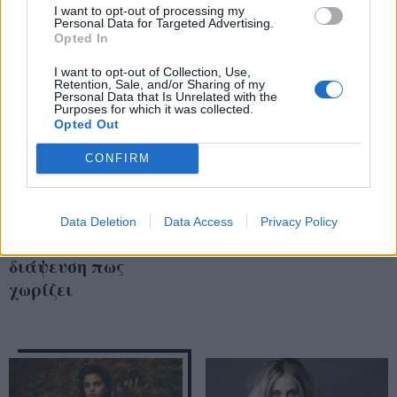
I want to opt-out of processing my
Personal Data for Targeted Advertising.
Opted In
I want to opt-out of Collection, Use,
Retention, Sale, and/or Sharing of my
Personal Data that Is Unrelated with the
Purposes for which it was collected.
Opted Out
CONFIRM
Η Victoria Beckham
Είναι γεγονός! Η
κάνει την πρώτη
Khloe Kardashian μας
εμφάνισή της, μετά
δείχνει την True και
Data Deletion
Data Access
Privacy Policy
τον σάλο και την
το Instagram «λιώνει»
διάψευση πως
χωρίζει