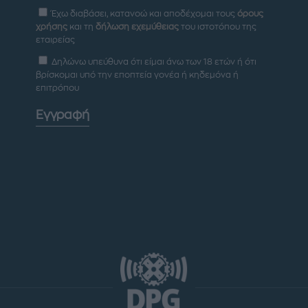
Έχω διαβάσει, κατανοώ και αποδέχομαι τους
όρους
χρήσης
και τη
δήλωση εχεμύθειας
του ιστοτόπου της
εταιρείας
Δηλώνω υπεύθυνα ότι είμαι άνω των 18 ετών ή ότι
βρίσκομαι υπό την εποπτεία γονέα ή κηδεμόνα ή
επιτρόπου
Εγγραφή