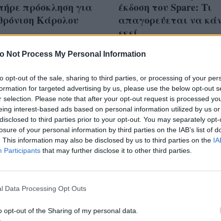
πήρε πρόσκληση για
έκδοση του Spare: Τι
θρόνιση Κάρολου
απαγορεύεται να κά
εκεί
o Not Process My Personal Information
to opt-out of the sale, sharing to third parties, or processing of your per
formation for targeted advertising by us, please use the below opt-out s
γκιπας Harry
r selection. Please note that after your opt-out request is processed y
άζει livestream για να
eing interest-based ads based on personal information utilized by us or
disclosed to third parties prior to your opt-out. You may separately opt-
 νέες αποκαλύψεις
losure of your personal information by third parties on the IAB’s list of
α λύσει απορίες
. This information may also be disclosed by us to third parties on the
IA
Participants
that may further disclose it to other third parties.
l Data Processing Opt Outs
o opt-out of the Sharing of my personal data.