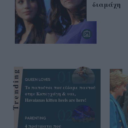
διαμάχη
Trending
QUEEN LOVES
To παπούτσι που είδαμε παντού
στην Κοπεγχάγη & ναι,
Havaianas kitten heels are here!
PARENTING
4 πράγματα που