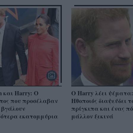
 και Harry: Ο
Ο Harry λέει ψέματα
πος που προσέλαβαν
Ηθοποιός διαψεύδει τ
 βγάλουν
πρίγκιπα και ένας π
σότερα εκατομμύρια
μάλλον ξεκινά