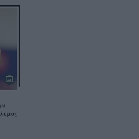
:
ον
όλεμος