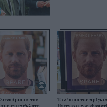
 λανσάρισμα του
Το δέσιμο του πρίγκι
και η αμετάκλητη
Harry και του ghostwri