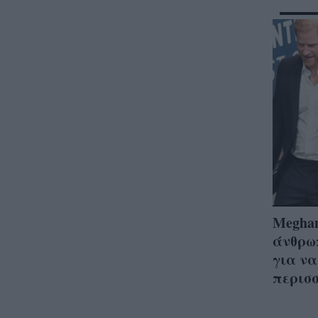
Meghan
άνθρω
για να
περισ