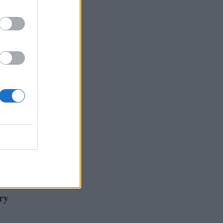
ορίζουν
ς τη
ry