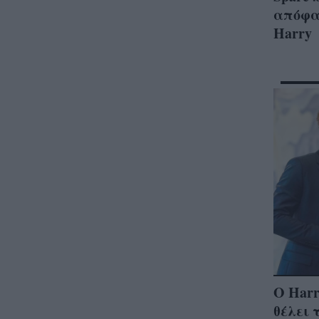
απόφα
Harry
Ο Harr
θέλει 