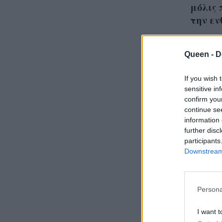
μόλις 
την εν
Queen -
D
If you wish 
sensitive in
Ο πρί
confirm you
ετοιμ
continue se
information 
κάνει
further disc
και ν
participants
Downstream 
Persona
I want t