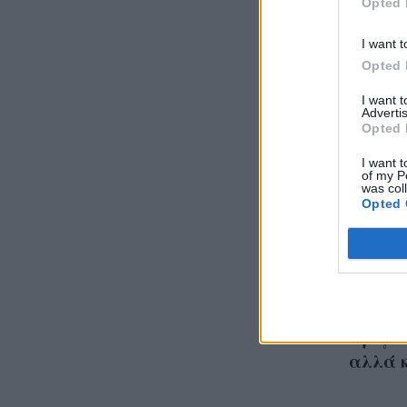
Opted 
I want t
Opted 
I want 
Advertis
Opted 
I want t
of my P
was col
Opted 
Spare:
βιβλίο
πρίγκι
αλλά κ