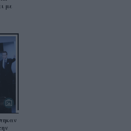
ει με
φτηκαν
την