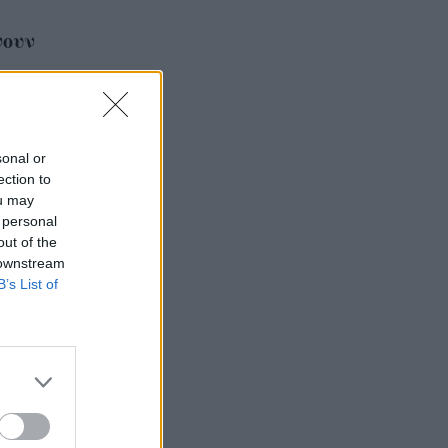
νουν
sonal or
ection to
ou may
 personal
out of the
 downstream
B’s List of