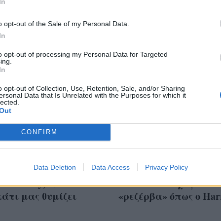
In
o opt-out of the Sale of my Personal Data.
In
to opt-out of processing my Personal Data for Targeted
ing.
In
o opt-out of Collection, Use, Retention, Sale, and/or Sharing
ersonal Data that Is Unrelated with the Purposes for which it
lected.
Out
CONFIRM
 Είναι ένα καλό
William και Kate προ
 η αυτοβιογραφία του
Data Deletion
Data Access
για γυναίκα καριέρα
Privacy Policy
πα Harry; Ναι είναι
Charlotte – Όχι για
άτι μας θυμίζει
«ρεζέρβα» όπως ο Har