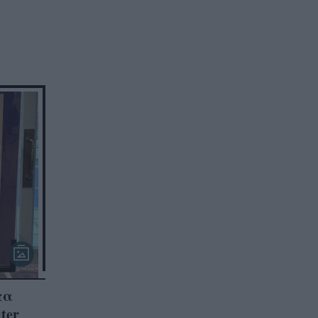
πα
ter