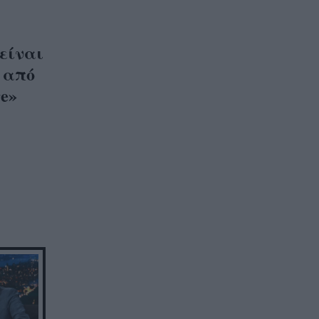
 είναι
 από
e»