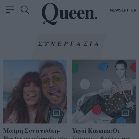
NEWSLETTER
ΣΥΝΕΡΓΑΣΙΑ
Μαίρη Συνατσάκη-
Yayoi Kusama:Οι
Fipster αναζητούν νέο
διάσημες βούλες της