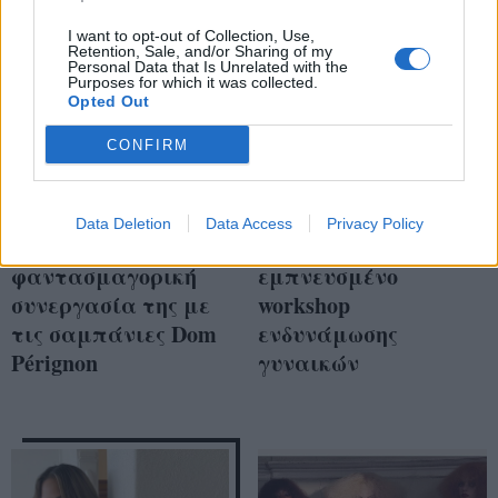
I want to opt-out of Collection, Use,
Retention, Sale, and/or Sharing of my
Personal Data that Is Unrelated with the
Purposes for which it was collected.
Opted Out
CONFIRM
Η Lady Gaga
Πώς να οργανώσεις
Data Deletion
Data Access
Privacy Policy
αποκαλύπτει την
με επιτυχία ένα
φαντασμαγορική
εμπνευσμένο
συνεργασία της με
workshop
τις σαμπάνιες Dom
ενδυνάμωσης
Pérignon
γυναικών